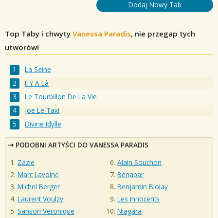
Dodaj Nowy Tab
Top Taby i chwyty
Vanessa Paradis
, nie przegap tych
utworów!
La Seine
Il Y A Là
Le Tourbillon De La Vie
Joe Le Taxi
Divine Idylle
PODOBNI ARTYŚCI DO VANESSA PARADIS
Zazie
Alain Souchon
Marc Lavoine
Bénabar
Michel Berger
Benjamin Biolay
Laurent Voulzy
Les Innocents
Sanson Veronique
Niagara