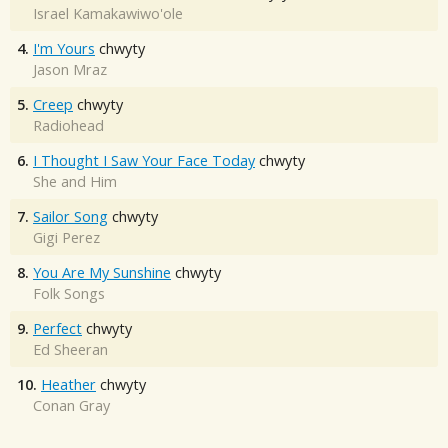
Israel Kamakawiwo'ole
4.
I'm Yours
chwyty
Jason Mraz
5.
Creep
chwyty
Radiohead
6.
I Thought I Saw Your Face Today
chwyty
She and Him
7.
Sailor Song
chwyty
Gigi Perez
8.
You Are My Sunshine
chwyty
Folk Songs
9.
Perfect
chwyty
Ed Sheeran
10.
Heather
chwyty
Conan Gray