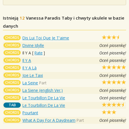
Istnieją
12
Vanessa Paradis
Taby i chwyty ukulele w bazie
danych
CHORDS
Dis Lui Toi Que Je T'aime
CHORDS
Divine Idylle
Oceń piosenkę!
CHORDS
Il Y A
[
Rate
]
Oceń piosenkę!
CHORDS
Il Y A
Oceń piosenkę!
CHORDS
Il Y A Là
CHORDS
Joe Le Taxi
Oceń piosenkę!
CHORDS
La Seine
Part
CHORDS
La Siene (english Ver.)
Oceń piosenkę!
CHORDS
Le Tourbillon De La Vie
Oceń piosenkę!
TAB
Le Tourbillon De La Vie
CHORDS
Pourtant
CHORDS
What A Day For A Daydream
Part
Oceń piosenkę!