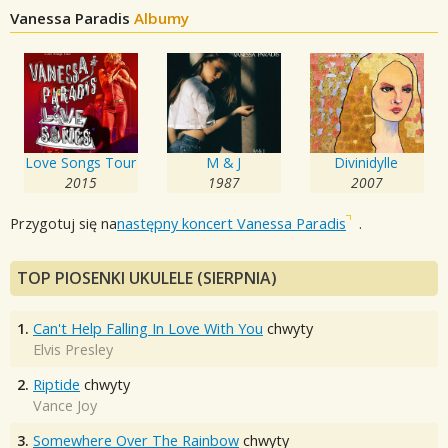
Vanessa Paradis
Albumy
Love Songs Tour
M & J
Divinidylle
2015
1987
2007
Przygotuj się na
następny koncert Vanessa Paradis
.
TOP PIOSENKI UKULELE (SIERPNIA)
1.
Can't Help Falling In Love With You
chwyty
Elvis Presley
2.
Riptide
chwyty
Vance Joy
3.
Somewhere Over The Rainbow
chwyty