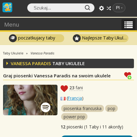
Pl
Menu
poczatkujacy taby
Najlepsze Taby Ukulele
Taby Ukulele
Vanessa Paradis
VANESSA PARADIS
TABY UKULELE
Graj piosenki Vanessa Paradis na swoim ukulele
23
fani
(
Francja
)
piosenka francuska
pop
power pop
12
piosenki (1 Taby i 11 akordy)