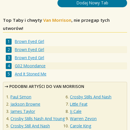
Dodaj Nowy Tab
Top Taby i chwyty
Van Morrison
, nie przegap tych
utworów!
Brown Eyed Girl
Brown Eyed Girl
Brown Eyed Girl
G02 Moondance
And It Stoned Me
PODOBNI ARTYŚCI DO VAN MORRISON
Paul Simon
Crosby Stills And Nash
Jackson Browne
Little Feat
James Taylor
Jj Cale
Crosby Stills Nash And Young
Warren Zevon
Crosby Still And Nash
Carole King