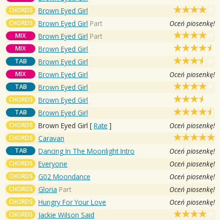
CHORDS
Brown Eyed Girl
CHORDS
Brown Eyed Girl
Part
Oceń piosenkę!
MIX
Brown Eyed Girl
Part
MIX
Brown Eyed Girl
TAB
Brown Eyed Girl
MIX
Brown Eyed Girl
Oceń piosenkę!
TAB
Brown Eyed Girl
CHORDS
Brown Eyed Girl
TAB
Brown Eyed Girl
CHORDS
Brown Eyed Girl
[
Rate
]
Oceń piosenkę!
CHORDS
Caravan
TAB
Dancing In The Moonlight Intro
Oceń piosenkę!
CHORDS
Everyone
Oceń piosenkę!
CHORDS
G02 Moondance
Oceń piosenkę!
CHORDS
Gloria
Part
Oceń piosenkę!
CHORDS
Hungry For Your Love
Oceń piosenkę!
CHORDS
Jackie Wilson Said