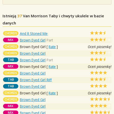
Istnieją
37
Van Morrison
Taby i chwyty ukulele w bazie
danych
CHORDS
And It Stoned Me
MIX
Brown Eyed Girl
Part
CHORDS
Brown Eyed Girl
[
Rate
]
Oceń piosenkę!
CHORDS
Brown Eyed Girl
TAB
Brown Eyed Girl
Part
MIX
Brown Eyed Girl
[
Rate
]
Oceń piosenkę!
CHORDS
Brown Eyed Girl
TAB
Brown Eyed Girl Riff
TAB
Brown Eyed Girl
CHORDS
Brown Eyed Girl
[
Rate
]
Oceń piosenkę!
CHORDS
Brown Eyed Girl
MIX
Brown Eyed Girl
MIX
Brown Eyed Girl