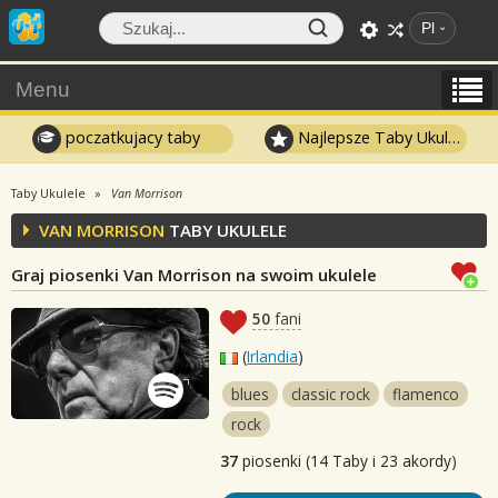
Pl
Menu
poczatkujacy taby
Najlepsze Taby Ukulele
Taby Ukulele
Van Morrison
VAN MORRISON
TABY UKULELE
Graj piosenki Van Morrison na swoim ukulele
50
fani
(
Irlandia
)
blues
classic rock
flamenco
rock
37
piosenki (14 Taby i 23 akordy)