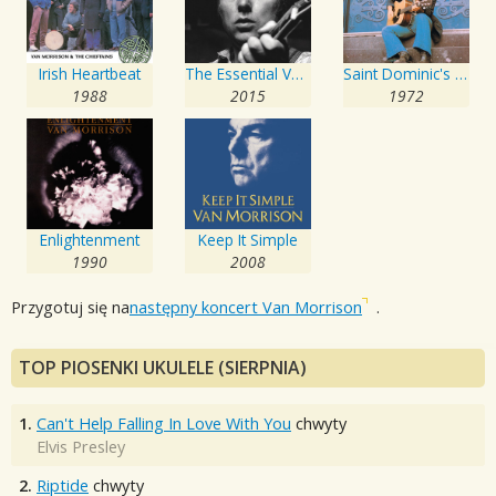
Irish Heartbeat
The Essential Van Morrison
Saint Dominic's Preview
1988
2015
1972
Enlightenment
Keep It Simple
1990
2008
Przygotuj się na
następny koncert Van Morrison
.
TOP PIOSENKI UKULELE (SIERPNIA)
1.
Can't Help Falling In Love With You
chwyty
Elvis Presley
2.
Riptide
chwyty