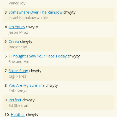
Vance Joy
3.
Somewhere Over The Rainbow
chwyty
Israel Kamakawiwo'ole
4.
I'm Yours
chwyty
Jason Mraz
5.
Creep
chwyty
Radiohead
6.
I Thought I Saw Your Face Today
chwyty
She and Him
7.
Sailor Song
chwyty
Gigi Perez
8.
You Are My Sunshine
chwyty
Folk Songs
9.
Perfect
chwyty
Ed Sheeran
10.
Heather
chwyty