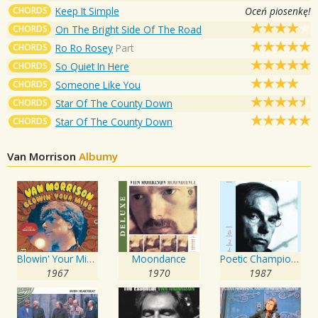
CHORDS
Keep It Simple
Oceń piosenkę!
CHORDS
On The Bright Side Of The Road
CHORDS
Ro Ro Rosey
Part
CHORDS
So Quiet In Here
CHORDS
Someone Like You
CHORDS
Star Of The County Down
CHORDS
Star Of The County Down
Van Morrison
Albumy
Blowin' Your Mind!
Moondance
Poetic Champions Compose
1967
1970
1987