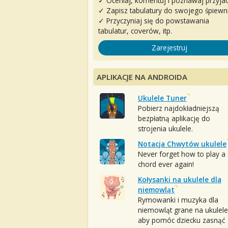
✓ Oceniaj, komentuj i poznawaj przyjac
✓ Zapisz tabulatury do swojego śpiewn
✓ Przyczyniaj się do powstawania
tabulatur, coverów, itp.
Zarejestruj
APLIKACJE NA ANDROIDA
Ukulele Tuner
Pobierz najdokładniejszą
bezpłatną aplikację do
strojenia ukulele.
Notacja Chwytów ukulele
Never forget how to play a
chord ever again!
Kołysanki na ukulele dla
niemowląt
Rymowanki i muzyka dla
niemowląt grane na ukulele
aby pomóc dziecku zasnąć :