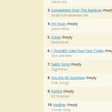
Vance Joy
3.
Somewhere Over The Rainbow
chwyt
Israel Kamakawiwo'ole
4.
I'm Yours
chwyty
Jason Mraz
5.
Creep
chwyty
Radiohead
6.
I Thought I Saw Your Face Today
chwy
She and Him
7.
Sailor Song
chwyty
Gigi Perez
8.
You Are My Sunshine
chwyty
Folk Songs
9.
Perfect
chwyty
Ed Sheeran
10.
Heather
chwyty
Conan Gray