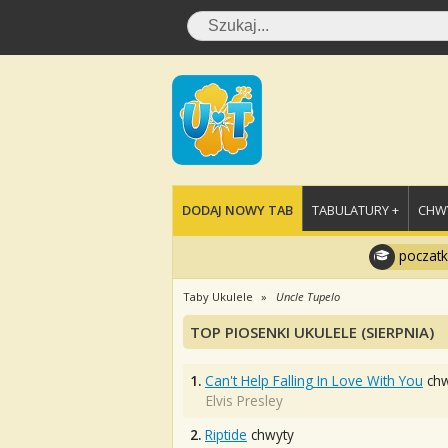
DODAJ NOWY TAB
TABULATURY +
CHWY
poczatk
Taby Ukulele
Uncle Tupelo
TOP PIOSENKI UKULELE (SIERPNIA)
1.
Can't Help Falling In Love With You
chw
Elvis Presley
2.
Riptide
chwyty