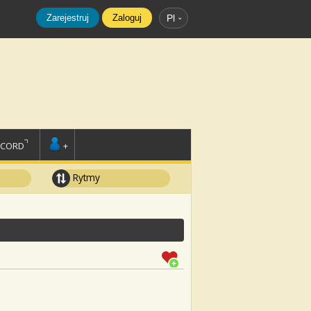
Zarejestruj
Zaloguj
Pl
SCORD
+
Rytmy