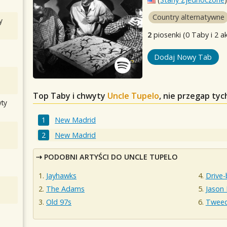
Country alternatywne
y
2
piosenki (0 Taby i 2 a
Dodaj Nowy Tab
Top Taby i chwyty
Uncle Tupelo
, nie przegap ty
ty
New Madrid
New Madrid
PODOBNI ARTYŚCI DO UNCLE TUPELO
Jayhawks
Drive-
The Adams
Jason 
Old 97s
Twee