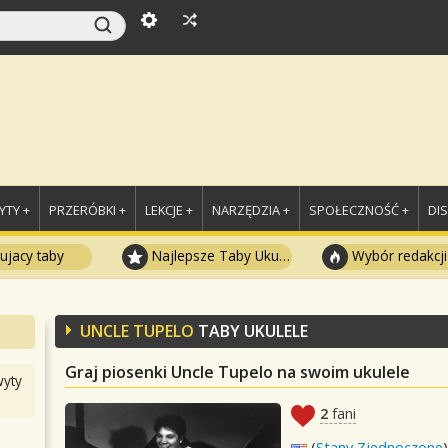
TY +
PRZERÓBKI +
LEKCJE +
NARZĘDZIA +
SPOŁECZNOŚĆ +
DI
ujacy taby
Najlepsze Taby Ukulele
Wybór redakcji
UNCLE TUPELO
TABY UKULELE
Graj piosenki Uncle Tupelo na swoim ukulele
yty
2
fani
(
Stany Zjednoczone
)