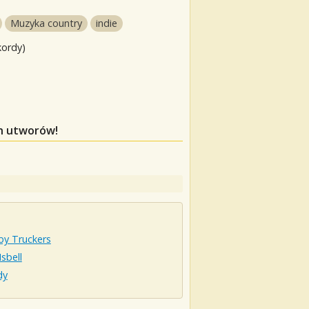
Muzyka country
indie
kordy)
ch utworów!
by Truckers
Isbell
dy