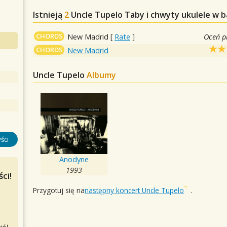
Istnieją
2
Uncle Tupelo
Taby i chwyty ukulele w b
CHORDS
New Madrid
[
Rate
]
Oceń p
CHORDS
New Madrid
Uncle Tupelo
Albumy
ści
Anodyne
1993
ci!
Przygotuj się na
następny koncert Uncle Tupelo
.