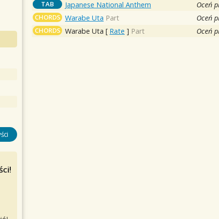
TAB
Japanese National Anthem
Oceń p
CHORDS
Warabe Uta
Part
Oceń p
CHORDS
Warabe Uta
[
Rate
]
Part
Oceń p
ści
ci!