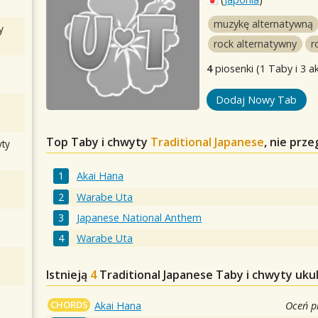
muzykę alternatywną
y
rock alternatywny
r
4
piosenki (1 Taby i 3 a
Dodaj Nowy Tab
Top Taby i chwyty
Traditional Japanese
, nie prz
ty
Akai Hana
Warabe Uta
Japanese National Anthem
Warabe Uta
Istnieją
4
Traditional Japanese
Taby i chwyty ukul
CHORDS
Akai Hana
Oceń p