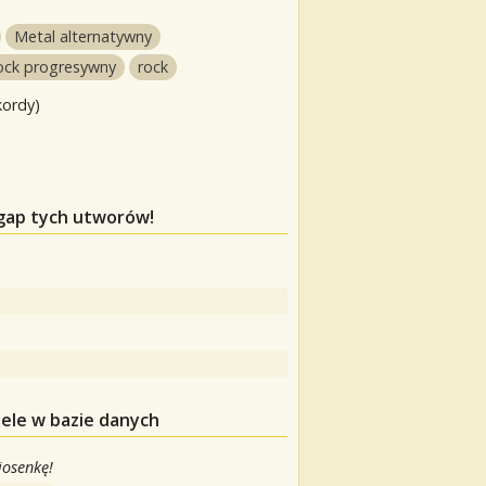
Metal alternatywny
ock progresywny
rock
kordy)
egap tych utworów!
ele w bazie danych
iosenkę!