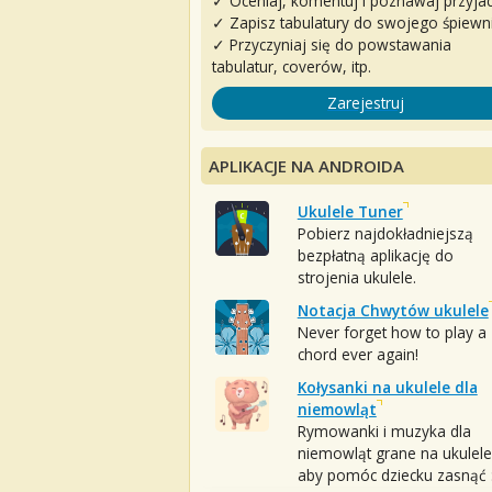
✓ Oceniaj, komentuj i poznawaj przyjac
✓ Zapisz tabulatury do swojego śpiewn
✓ Przyczyniaj się do powstawania
tabulatur, coverów, itp.
Zarejestruj
APLIKACJE NA ANDROIDA
Ukulele Tuner
Pobierz najdokładniejszą
bezpłatną aplikację do
strojenia ukulele.
Notacja Chwytów ukulele
Never forget how to play a
chord ever again!
Kołysanki na ukulele dla
niemowląt
Rymowanki i muzyka dla
niemowląt grane na ukulele
aby pomóc dziecku zasnąć :