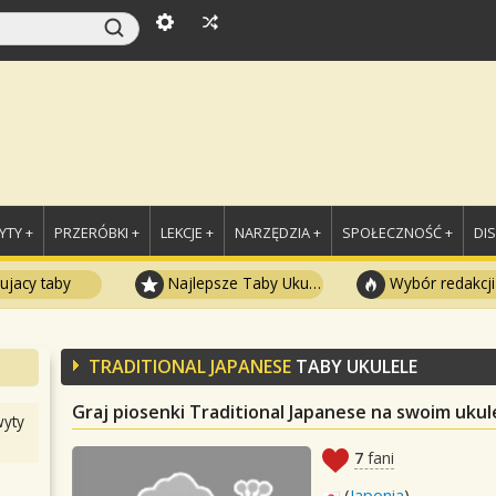
TY +
PRZERÓBKI +
LEKCJE +
NARZĘDZIA +
SPOŁECZNOŚĆ +
DI
ujacy taby
Najlepsze Taby Ukulele
Wybór redakcji
TRADITIONAL JAPANESE
TABY UKULELE
Graj piosenki Traditional Japanese na swoim ukul
yty
7
fani
(
Japonia
)