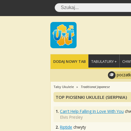
DODAJ NOWY TAB
TABULATURY +
CHWY
poczatk
Taby Ukulele
Traditional Japanese
TOP PIOSENKI UKULELE (SIERPNIA)
1.
Can't Help Falling In Love With You
chw
Elvis Presley
2.
Riptide
chwyty