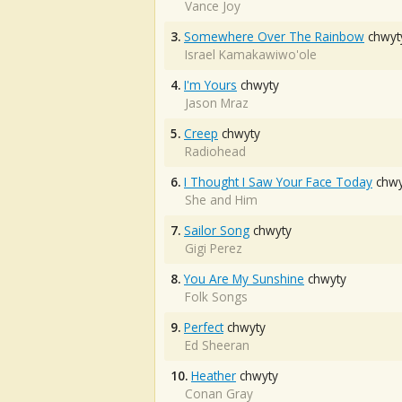
Vance Joy
3.
Somewhere Over The Rainbow
chwyt
Israel Kamakawiwo'ole
4.
I'm Yours
chwyty
Jason Mraz
5.
Creep
chwyty
Radiohead
6.
I Thought I Saw Your Face Today
chwy
She and Him
7.
Sailor Song
chwyty
Gigi Perez
8.
You Are My Sunshine
chwyty
Folk Songs
9.
Perfect
chwyty
Ed Sheeran
10.
Heather
chwyty
Conan Gray