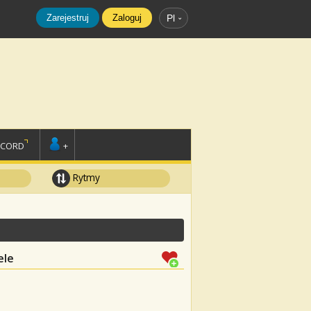
Zarejestruj
Zaloguj
Pl
SCORD
+
Rytmy
ele