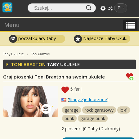
Pl
Menu
poczatkujacy taby
Najlepsze Taby Ukulele
Taby Ukulele
Toni Braxton
TONI BRAXTON
TABY UKULELE
Graj piosenki Toni Braxton na swoim ukulele
5
fani
(
Stany Zjednoczone
)
garage
rock garażowy
lo-fi
punk
garage punk
2
piosenki (0 Taby i 2 akordy)