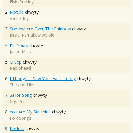
Elvis Presley
2.
Riptide
chwyty
Vance Joy
3.
Somewhere Over The Rainbow
chwyty
Israel Kamakawiwo'ole
4.
I'm Yours
chwyty
Jason Mraz
5.
Creep
chwyty
Radiohead
6.
I Thought I Saw Your Face Today
chwyty
She and Him
7.
Sailor Song
chwyty
Gigi Perez
8.
You Are My Sunshine
chwyty
Folk Songs
9.
Perfect
chwyty