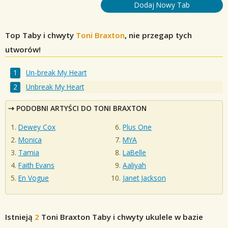
Dodaj Nowy Tab
Top Taby i chwyty
Toni Braxton
, nie przegap tych
utworów!
Un-break My Heart
Unbreak My Heart
PODOBNI ARTYŚCI DO TONI BRAXTON
Dewey Cox
Plus One
Monica
MYA
Tamia
LaBelle
Faith Evans
Aaliyah
En Vogue
Janet Jackson
Istnieją
2
Toni Braxton
Taby i chwyty ukulele w bazie