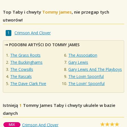
Top Taby i chwyty
Tommy James
, nie przegap tych
utworów!
Crimson And Clover
PODOBNI ARTYŚCI DO TOMMY JAMES
The Grass Roots
The Association
The Buckinghams
Gary Lewis
The Cowsills
Gary Lewis And The Playboys
The Rascals
The Lovin Spoonful
The Dave Clark Five
The Lovin' Spoonful
Istnieją
1
Tommy James
Taby i chwyty ukulele w bazie
danych
MIX
Crimson And Clover