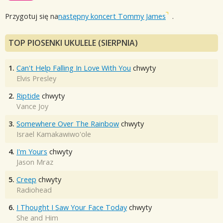
Przygotuj się na
następny koncert Tommy James
.
TOP PIOSENKI UKULELE (SIERPNIA)
1.
Can't Help Falling In Love With You
chwyty
Elvis Presley
2.
Riptide
chwyty
Vance Joy
3.
Somewhere Over The Rainbow
chwyty
Israel Kamakawiwo'ole
4.
I'm Yours
chwyty
Jason Mraz
5.
Creep
chwyty
Radiohead
6.
I Thought I Saw Your Face Today
chwyty
She and Him