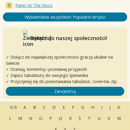
Panic! At The Disco
Wyświetlanie wszystkich: Popularni Artyści
Dołącz do naszej społeczności!
✓ Dołącz do największej społeczności graczy ukulele na
świecie
✓ Oceniaj, komentuj i poznawaj przyjaciół
✓ Zapisz tabulatury do swojego śpiewnika
✓ Przyczyniaj się do powstawania tabulatur, coverów, itp.
Zarejestruj
0-9
A
B
C
D
E
F
G
H
I
J
K
L
M
N
O
P
Q
R
S
T
U
V
W
X
Y
Z