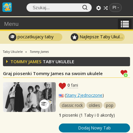
Pl
Menu
poczatkujacy taby
Najlepsze Taby Ukulele
Taby Ukulele
Tommy James
TOMMY JAMES
TABY UKULELE
Graj piosenki Tommy James na swoim ukulele
0
fani
(
Stany Zjednoczone
)
classic rock
oldies
pop
1
piosenki (1 Taby i 0 akordy)
Dodaj Nowy Tab