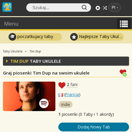
Pl
Menu
poczatkujacy taby
Najlepsze Taby Ukulele
Taby Ukulele
Tim Dup
TIM DUP
TABY UKULELE
Graj piosenki Tim Dup na swoim ukulele
2
fani
(
Francja
)
indie
1
piosenki (0 Taby i 1 akordy)
Dodaj Nowy Tab