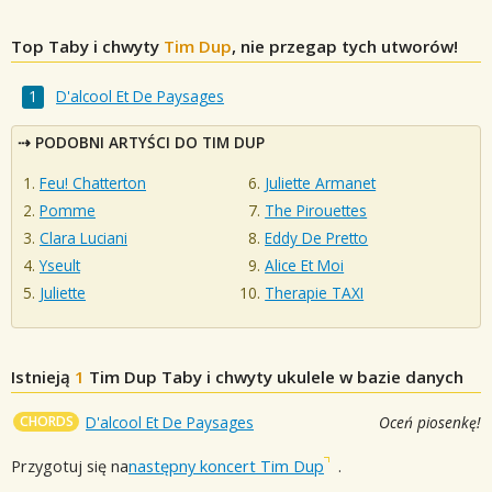
Top Taby i chwyty
Tim Dup
, nie przegap tych utworów!
D'alcool Et De Paysages
PODOBNI ARTYŚCI DO TIM DUP
Feu! Chatterton
Juliette Armanet
Pomme
The Pirouettes
Clara Luciani
Eddy De Pretto
Yseult
Alice Et Moi
Juliette
Therapie TAXI
Istnieją
1
Tim Dup
Taby i chwyty ukulele w bazie danych
CHORDS
D'alcool Et De Paysages
Oceń piosenkę!
Przygotuj się na
następny koncert Tim Dup
.