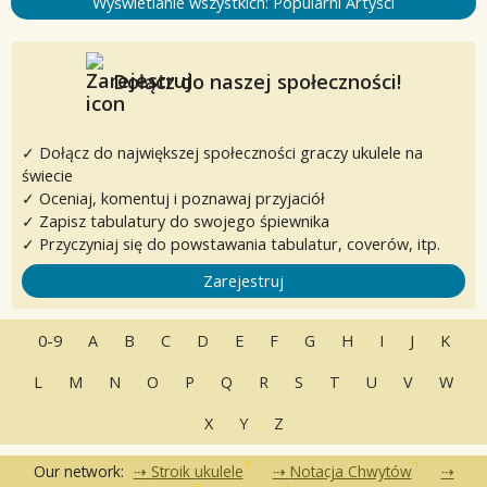
Wyświetlanie wszystkich: Popularni Artyści
Dołącz do naszej społeczności!
✓ Dołącz do największej społeczności graczy ukulele na
świecie
✓ Oceniaj, komentuj i poznawaj przyjaciół
✓ Zapisz tabulatury do swojego śpiewnika
✓ Przyczyniaj się do powstawania tabulatur, coverów, itp.
Zarejestruj
0-9
A
B
C
D
E
F
G
H
I
J
K
L
M
N
O
P
Q
R
S
T
U
V
W
X
Y
Z
Our network:
Stroik ukulele
Notacja Chwytów