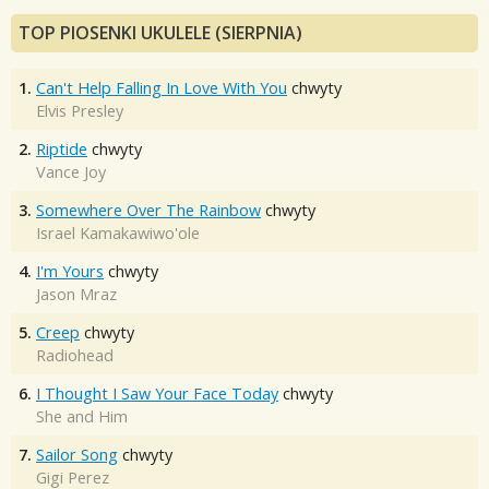
TOP PIOSENKI UKULELE (SIERPNIA)
1.
Can't Help Falling In Love With You
chwyty
Elvis Presley
2.
Riptide
chwyty
Vance Joy
3.
Somewhere Over The Rainbow
chwyty
Israel Kamakawiwo'ole
4.
I'm Yours
chwyty
Jason Mraz
5.
Creep
chwyty
Radiohead
6.
I Thought I Saw Your Face Today
chwyty
She and Him
7.
Sailor Song
chwyty
Gigi Perez