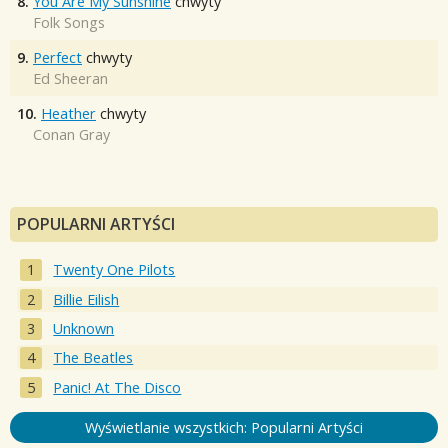
8.
You Are My Sunshine
chwyty
Folk Songs
9.
Perfect
chwyty
Ed Sheeran
10.
Heather
chwyty
Conan Gray
POPULARNI ARTYŚCI
Twenty One Pilots
Billie Eilish
Unknown
The Beatles
Panic! At The Disco
Wyświetlanie wszystkich: Popularni Artyści