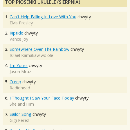
TOP PIOSENKI UKULELE (SIERPNIA)
1.
Can't Help Falling In Love With You
chwyty
Elvis Presley
2.
Riptide
chwyty
Vance Joy
3.
Somewhere Over The Rainbow
chwyty
Israel Kamakawiwo'ole
4.
I'm Yours
chwyty
Jason Mraz
5.
Creep
chwyty
Radiohead
6.
I Thought I Saw Your Face Today
chwyty
She and Him
7.
Sailor Song
chwyty
Gigi Perez