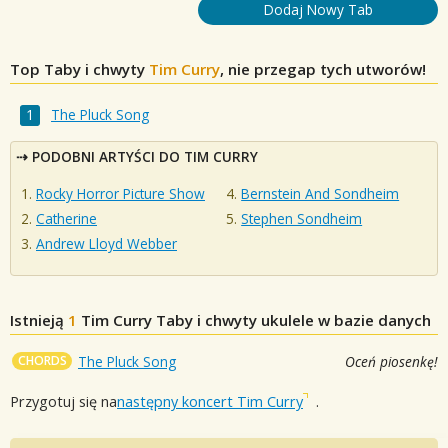
Dodaj Nowy Tab
Top Taby i chwyty
Tim Curry
, nie przegap tych utworów!
The Pluck Song
PODOBNI ARTYŚCI DO TIM CURRY
Rocky Horror Picture Show
Bernstein And Sondheim
Catherine
Stephen Sondheim
Andrew Lloyd Webber
Istnieją
1
Tim Curry
Taby i chwyty ukulele w bazie danych
CHORDS
The Pluck Song
Oceń piosenkę!
Przygotuj się na
następny koncert Tim Curry
.