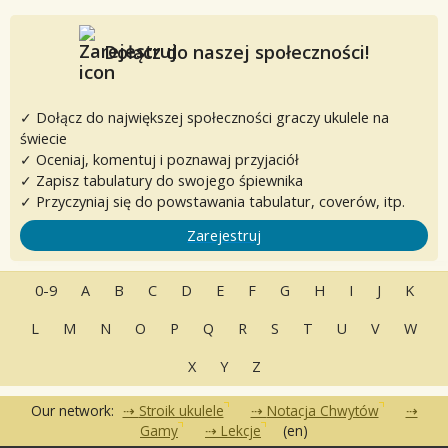
Dołącz do naszej społeczności!
✓ Dołącz do największej społeczności graczy ukulele na
świecie
✓ Oceniaj, komentuj i poznawaj przyjaciół
✓ Zapisz tabulatury do swojego śpiewnika
✓ Przyczyniaj się do powstawania tabulatur, coverów, itp.
Zarejestruj
0-9
A
B
C
D
E
F
G
H
I
J
K
L
M
N
O
P
Q
R
S
T
U
V
W
X
Y
Z
Our network:
Stroik ukulele
Notacja Chwytów
Gamy
Lekcje
(en)