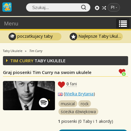
Pl
Menu
poczatkujacy taby
Najlepsze Taby Ukulele
Taby Ukulele
Tim Curry
TIM CURRY
TABY UKULELE
Graj piosenki Tim Curry na swoim ukulele
0
fani
(
Wielka Brytania
)
musical
rock
ścieżka dźwiękowa
1
piosenki (0 Taby i 1 akordy)