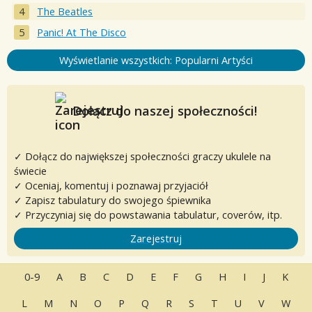
The Beatles
Panic! At The Disco
Wyświetlanie wszystkich: Popularni Artyści
Dołącz do naszej społeczności!
✓ Dołącz do największej społeczności graczy ukulele na
świecie
✓ Oceniaj, komentuj i poznawaj przyjaciół
✓ Zapisz tabulatury do swojego śpiewnika
✓ Przyczyniaj się do powstawania tabulatur, coverów, itp.
Zarejestruj
0-9
A
B
C
D
E
F
G
H
I
J
K
L
M
N
O
P
Q
R
S
T
U
V
W