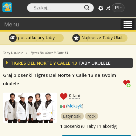
Pl
Menu
poczatkujacy taby
Najlepsze Taby Ukulele
Taby Ukulele
Tigres Del Norte Y Calle 13
TIGRES DEL NORTE Y CALLE 13
TABY UKULELE
Graj piosenki Tigres Del Norte Y Calle 13 na swoim
ukulele
0
fani
(
Meksyk
)
Latynoski
rock
1
piosenki (0 Taby i 1 akordy)