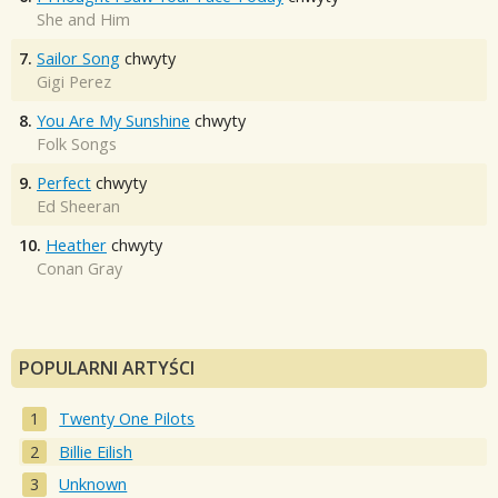
She and Him
7.
Sailor Song
chwyty
Gigi Perez
8.
You Are My Sunshine
chwyty
Folk Songs
9.
Perfect
chwyty
Ed Sheeran
10.
Heather
chwyty
Conan Gray
POPULARNI ARTYŚCI
Twenty One Pilots
Billie Eilish
Unknown