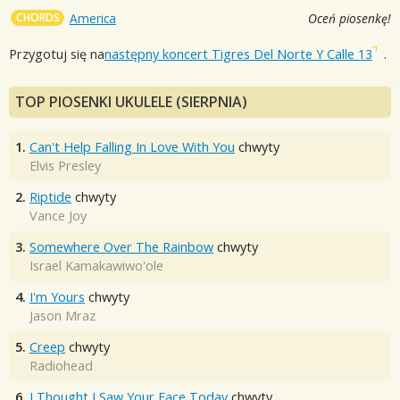
CHORDS
America
Oceń piosenkę!
Przygotuj się na
następny koncert Tigres Del Norte Y Calle 13
.
TOP PIOSENKI UKULELE (SIERPNIA)
1.
Can't Help Falling In Love With You
chwyty
Elvis Presley
2.
Riptide
chwyty
Vance Joy
3.
Somewhere Over The Rainbow
chwyty
Israel Kamakawiwo'ole
4.
I'm Yours
chwyty
Jason Mraz
5.
Creep
chwyty
Radiohead
6.
I Thought I Saw Your Face Today
chwyty