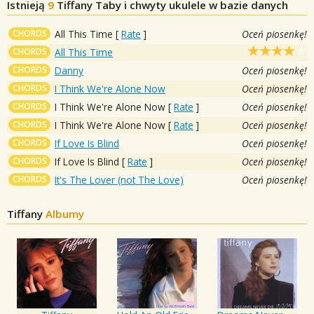
Istnieją
9
Tiffany
Taby i chwyty ukulele w bazie danych
CHORDS
All This Time
[
Rate
]
Oceń piosenkę!
CHORDS
All This Time
CHORDS
Danny
Oceń piosenkę!
CHORDS
I Think We're Alone Now
Oceń piosenkę!
CHORDS
I Think We're Alone Now
[
Rate
]
Oceń piosenkę!
CHORDS
I Think We're Alone Now
[
Rate
]
Oceń piosenkę!
CHORDS
If Love Is Blind
Oceń piosenkę!
CHORDS
If Love Is Blind
[
Rate
]
Oceń piosenkę!
CHORDS
It's The Lover (not The Love)
Oceń piosenkę!
Tiffany
Albumy