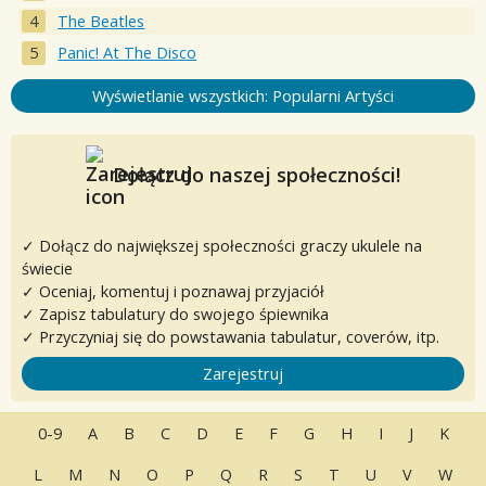
The Beatles
Panic! At The Disco
Wyświetlanie wszystkich: Popularni Artyści
Dołącz do naszej społeczności!
✓ Dołącz do największej społeczności graczy ukulele na
świecie
✓ Oceniaj, komentuj i poznawaj przyjaciół
✓ Zapisz tabulatury do swojego śpiewnika
✓ Przyczyniaj się do powstawania tabulatur, coverów, itp.
Zarejestruj
0-9
A
B
C
D
E
F
G
H
I
J
K
L
M
N
O
P
Q
R
S
T
U
V
W