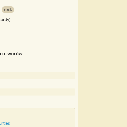
rock
kordy)
ch utworów!
rtles