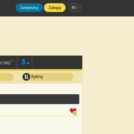
Zarejestruj
Zaloguj
Pl
SCORD
+
Rytmy