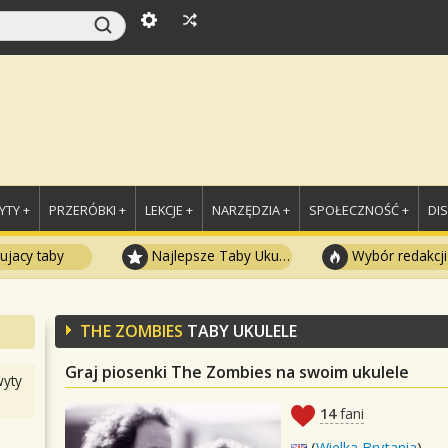
TY +
PRZERÓBKI +
LEKCJE +
NARZĘDZIA +
SPOŁECZNOŚĆ +
DI
ujacy taby
Najlepsze Taby Ukulele
Wybór redakcji
THE ZOMBIES
TABY UKULELE
Graj piosenki The Zombies na swoim ukulele
yty
14
fani
(
Wielka Brytania
)