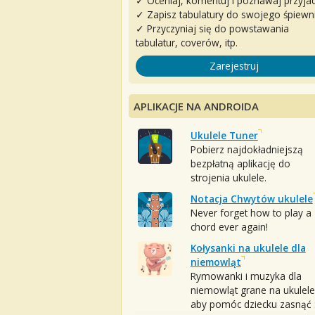
✓ Oceniaj, komentuj i poznawaj przyjac
✓ Zapisz tabulatury do swojego śpiewn
✓ Przyczyniaj się do powstawania
tabulatur, coverów, itp.
Zarejestruj
APLIKACJE NA ANDROIDA
Ukulele Tuner
Pobierz najdokładniejszą
bezpłatną aplikację do
strojenia ukulele.
Notacja Chwytów ukulele
Never forget how to play a
chord ever again!
Kołysanki na ukulele dla
niemowląt
Rymowanki i muzyka dla
niemowląt grane na ukulele
aby pomóc dziecku zasnąć :