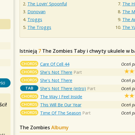
The Lovin' Spoonful
The Ho
Donovan
The M
Troggs
The A
The Troggs
The Y
Istnieją
7
The Zombies
Taby i chwyty ukulele w b
CHORDS
Care Of Cell 44
Oceń p
CHORDS
She's Not There
Part
CHORDS
She's Not There
Oceń p
ści
TAB
She's Not There (intro)
Part
Oceń p
CHORDS
The Way I Feel Inside
ci!
CHORDS
This Will Be Our Year
Oceń p
CHORDS
Time Of The Season
Part
Oceń p
The Zombies
Albumy