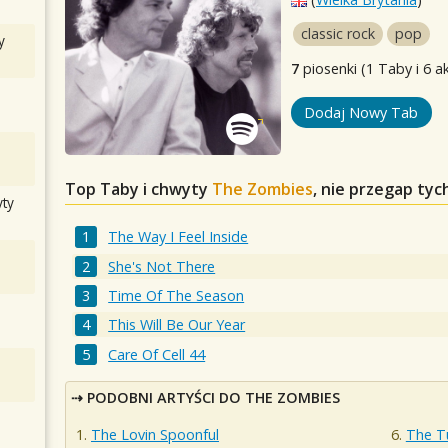
classic rock
pop
y
7
piosenki (1 Taby i 6 a
Dodaj Nowy Tab
Top Taby i chwyty
The Zombies
, nie przegap ty
ty
The Way I Feel Inside
She's Not There
Time Of The Season
This Will Be Our Year
Care Of Cell 44
PODOBNI ARTYŚCI DO THE ZOMBIES
The Lovin Spoonful
The Tu