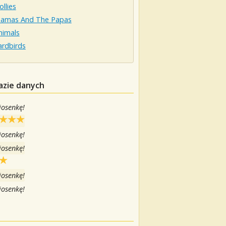
llies
amas And The Papas
nimals
ardbirds
azie danych
iosenkę!
iosenkę!
iosenkę!
iosenkę!
iosenkę!