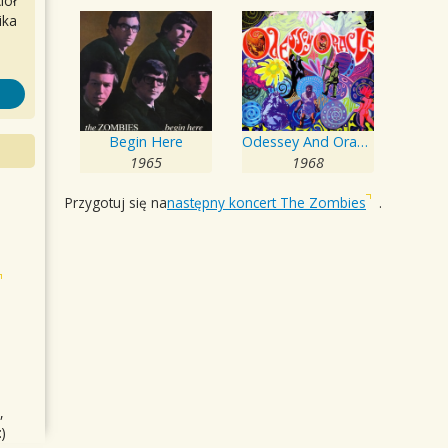
iół
ika
Begin Here
Odessey And Oracle
1965
1968
Przygotuj się na
następny koncert The Zombies
.
,
)