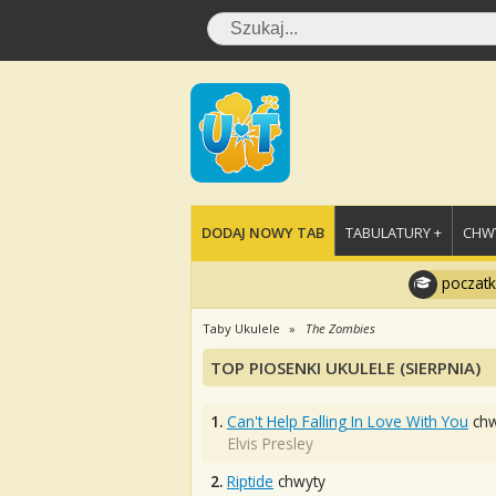
DODAJ NOWY TAB
TABULATURY +
CHWY
poczatk
Taby Ukulele
The Zombies
TOP PIOSENKI UKULELE (SIERPNIA)
1.
Can't Help Falling In Love With You
chw
Elvis Presley
2.
Riptide
chwyty