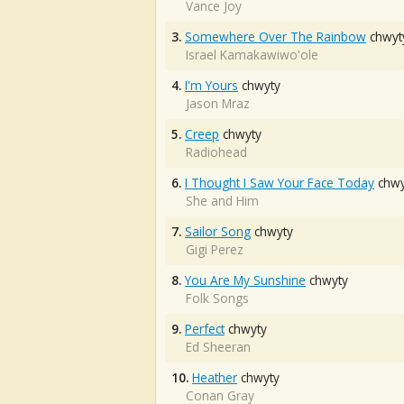
Vance Joy
3.
Somewhere Over The Rainbow
chwyt
Israel Kamakawiwo'ole
4.
I'm Yours
chwyty
Jason Mraz
5.
Creep
chwyty
Radiohead
6.
I Thought I Saw Your Face Today
chwy
She and Him
7.
Sailor Song
chwyty
Gigi Perez
8.
You Are My Sunshine
chwyty
Folk Songs
9.
Perfect
chwyty
Ed Sheeran
10.
Heather
chwyty
Conan Gray