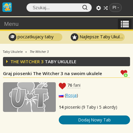
Pl
Menu
poczatkujacy taby
Najlepsze Taby Ukulele
Taby Ukulele
The Witcher 3
THE WITCHER 3
TABY UKULELE
Graj piosenki The Witcher 3 na swoim ukulele
76
fani
(
Rosja
)
14
piosenki (9 Taby i 5 akordy)
Dodaj Nowy Tab