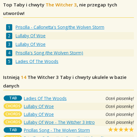
Top Taby i chwyty
The Witcher 3
, nie przegap tych
utworów!
Priscilla - Callonetta's Song/the Wolven Storm
Lullaby Of Woe
Lullaby Of Woe
Priscilla's Song (the Wolven Storm)
Ladies Of The Woods
Istnieją
14
The Witcher 3
Taby i chwyty ukulele w bazie
danych
TAB
Ladies Of The Woods
Oceń piosenkę!
CHORDS
Lullaby Of Woe
Oceń piosenkę!
CHORDS
Lullaby Of Woe
Oceń piosenkę!
CHORDS
Lullaby Of Woe - The Witcher 3 Intro
Oceń piosenkę!
TAB
Pricillas Song - The Wolven Storm