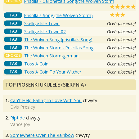
CHORDS
Priscilla - Callonetta's Song/the Wolven Storm
TAB
Priscilla's Song (the Wolven Storm)
TAB
Skellige Isle Town
Oceń piosenkę!
TAB
Skellige Isle Town 02
Oceń piosenkę!
TAB
The Wolven Song (priscilla's Song)
Oceń piosenkę!
TAB
The Wolven Storm - Priscillas Song
Oceń piosenkę!
CHORDS
The Wolven Storm-german
Oceń piosenkę!
TAB
Toss A Coin
Oceń piosenkę!
TAB
Toss A Coin To Your Witcher
Oceń piosenkę!
TOP PIOSENKI UKULELE (SIERPNIA)
1.
Can't Help Falling In Love With You
chwyty
Elvis Presley
2.
Riptide
chwyty
Vance Joy
3.
Somewhere Over The Rainbow
chwyty