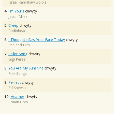
Israel Kamakawiwo'ole
4.
I'm Yours
chwyty
Jason Mraz
5.
Creep
chwyty
Radiohead
6.
I Thought I Saw Your Face Today
chwyty
She and Him
7.
Sailor Song
chwyty
Gigi Perez
8.
You Are My Sunshine
chwyty
Folk Songs
9.
Perfect
chwyty
Ed Sheeran
10.
Heather
chwyty
Conan Gray