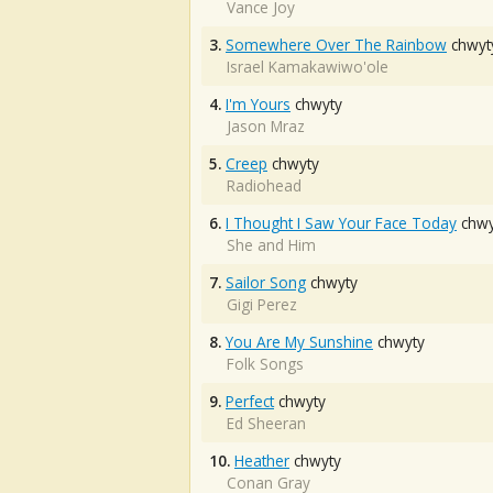
Vance Joy
3.
Somewhere Over The Rainbow
chwyt
Israel Kamakawiwo'ole
4.
I'm Yours
chwyty
Jason Mraz
5.
Creep
chwyty
Radiohead
6.
I Thought I Saw Your Face Today
chwy
She and Him
7.
Sailor Song
chwyty
Gigi Perez
8.
You Are My Sunshine
chwyty
Folk Songs
9.
Perfect
chwyty
Ed Sheeran
10.
Heather
chwyty
Conan Gray