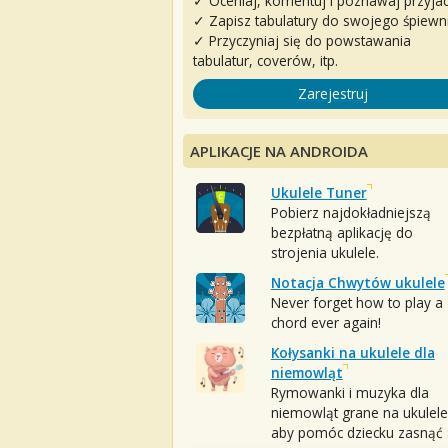
✓ Oceniaj, komentuj i poznawaj przyjac
✓ Zapisz tabulatury do swojego śpiewn
✓ Przyczyniaj się do powstawania
tabulatur, coverów, itp.
Zarejestruj
APLIKACJE NA ANDROIDA
Ukulele Tuner
Pobierz najdokładniejszą
bezpłatną aplikację do
strojenia ukulele.
Notacja Chwytów ukulele
Never forget how to play a
chord ever again!
Kołysanki na ukulele dla
niemowląt
Rymowanki i muzyka dla
niemowląt grane na ukulele
aby pomóc dziecku zasnąć :