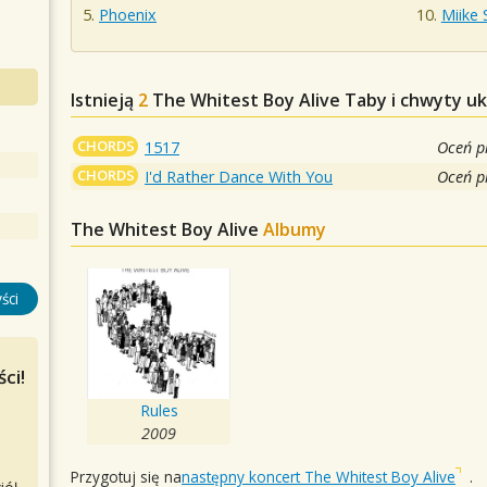
Phoenix
Miike
Istnieją
2
The Whitest Boy Alive
Taby i chwyty uk
CHORDS
1517
Oceń p
CHORDS
I'd Rather Dance With You
Oceń p
The Whitest Boy Alive
Albumy
ści
ci!
Rules
2009
Przygotuj się na
następny koncert The Whitest Boy Alive
.