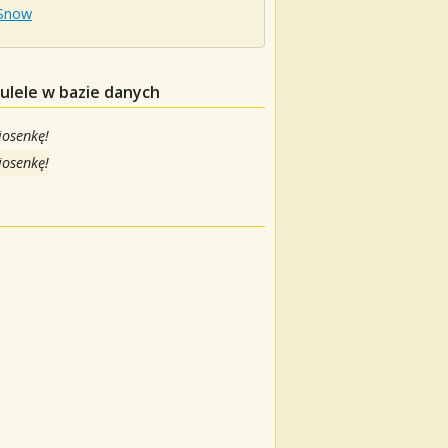
 Snow
ulele w bazie danych
iosenkę!
iosenkę!