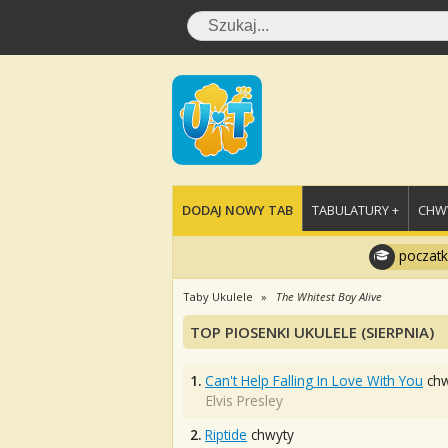
DODAJ NOWY TAB
TABULATURY +
CHWY
poczatk
Taby Ukulele
The Whitest Boy Alive
TOP PIOSENKI UKULELE (SIERPNIA)
1.
Can't Help Falling In Love With You
chw
Elvis Presley
2.
Riptide
chwyty