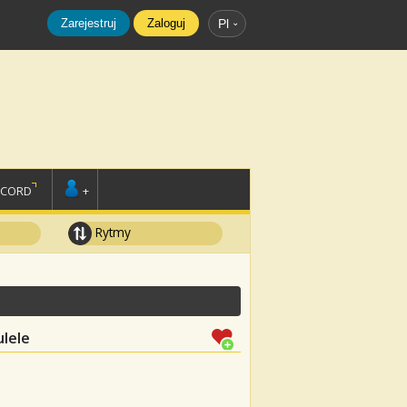
Zarejestruj
Zaloguj
Pl
SCORD
+
Rytmy
ulele