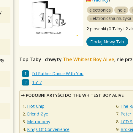
electronica
indie
y
Elektroniczna muzyka
2
piosenki (0 Taby i 2 a
Dodaj Nowy Tab
Top Taby i chwyty
The Whitest Boy Alive
, nie p
ty
I'd Rather Dance With You
1517
PODOBNI ARTYŚCI DO THE WHITEST BOY ALIVE
Hot Chip
The R
Erlend Øye
Peter 
Metronomy
LCD S
Kings Of Convenience
Broken