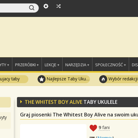
TY +
PRZERÓBKI +
LEKCJE +
NARZĘDZIA +
SPOŁECZNOŚĆ +
DI
ujacy taby
Najlepsze Taby Ukulele
Wybór redakcji
THE WHITEST BOY ALIVE
TABY UKULELE
Graj piosenki The Whitest Boy Alive na swoim uk
yty
9
fani
(
Niemcy
)