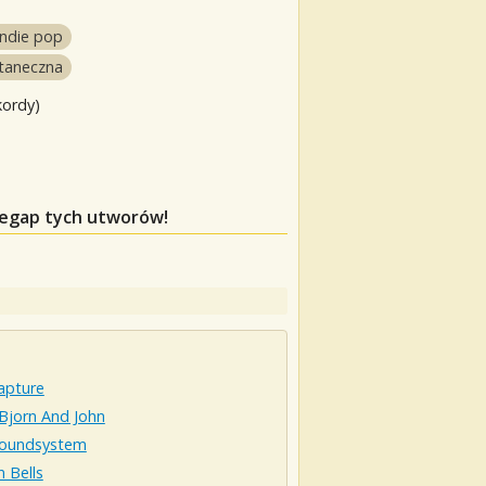
indie pop
 taneczna
kordy)
rzegap tych utworów!
apture
Bjorn And John
oundsystem
 Bells