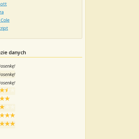
Lott
ra
 Cole
ript
azie danych
iosenkę!
iosenkę!
iosenkę!