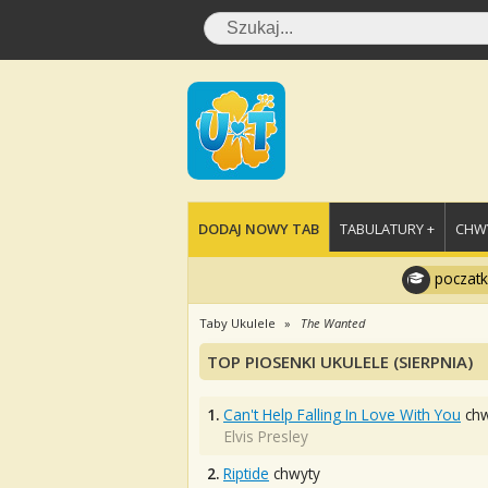
DODAJ NOWY TAB
TABULATURY +
CHWY
poczatk
Taby Ukulele
The Wanted
TOP PIOSENKI UKULELE (SIERPNIA)
1.
Can't Help Falling In Love With You
chw
Elvis Presley
2.
Riptide
chwyty