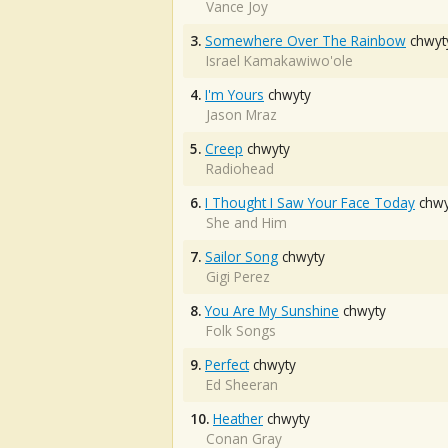
Vance Joy
3.
Somewhere Over The Rainbow
chwyt
Israel Kamakawiwo'ole
4.
I'm Yours
chwyty
Jason Mraz
5.
Creep
chwyty
Radiohead
6.
I Thought I Saw Your Face Today
chwy
She and Him
7.
Sailor Song
chwyty
Gigi Perez
8.
You Are My Sunshine
chwyty
Folk Songs
9.
Perfect
chwyty
Ed Sheeran
10.
Heather
chwyty
Conan Gray