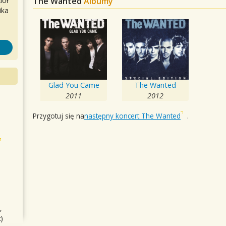
The Wanted
Albumy
iół
ika
Glad You Came
The Wanted
2011
2012
Przygotuj się na
następny koncert The Wanted
.
,
)