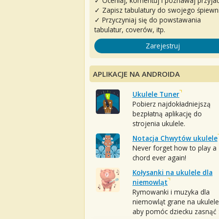
✓ Oceniaj, komentuj i poznawaj przyjac
✓ Zapisz tabulatury do swojego śpiewn
✓ Przyczyniaj się do powstawania
tabulatur, coverów, itp.
Zarejestruj
APLIKACJE NA ANDROIDA
Ukulele Tuner
Pobierz najdokładniejszą
bezpłatną aplikację do
strojenia ukulele.
Notacja Chwytów ukulele
Never forget how to play a
chord ever again!
Kołysanki na ukulele dla
niemowląt
Rymowanki i muzyka dla
niemowląt grane na ukulele
aby pomóc dziecku zasnąć :