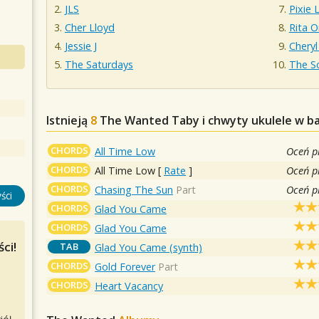
JLS
Pixie 
Cher Lloyd
Rita O
Jessie J
Cheryl
The Saturdays
The Sc
Istnieją
8
The Wanted
Taby i chwyty ukulele w b
CHORDS
All Time Low
Oceń p
CHORDS
All Time Low
[
Rate
]
Oceń p
CHORDS
Chasing The Sun
Part
Oceń p
ści
CHORDS
Glad You Came
CHORDS
Glad You Came
ci!
TAB
Glad You Came (synth)
CHORDS
Gold Forever
Part
CHORDS
Heart Vacancy