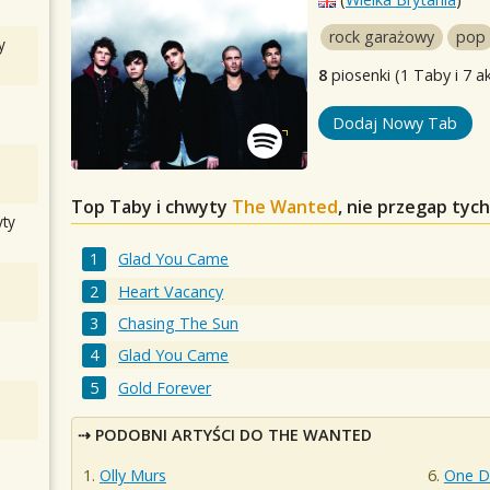
rock garażowy
pop
y
8
piosenki (1 Taby i 7 a
Dodaj Nowy Tab
Top Taby i chwyty
The Wanted
, nie przegap tyc
ty
Glad You Came
Heart Vacancy
Chasing The Sun
Glad You Came
Gold Forever
PODOBNI ARTYŚCI DO THE WANTED
Olly Murs
One Di