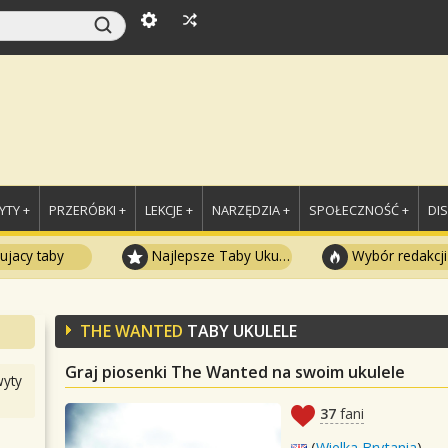
TY +
PRZERÓBKI +
LEKCJE +
NARZĘDZIA +
SPOŁECZNOŚĆ +
DI
ujacy taby
Najlepsze Taby Ukulele
Wybór redakcji
THE WANTED
TABY UKULELE
Graj piosenki The Wanted na swoim ukulele
yty
37
fani
(
Wielka Brytania
)