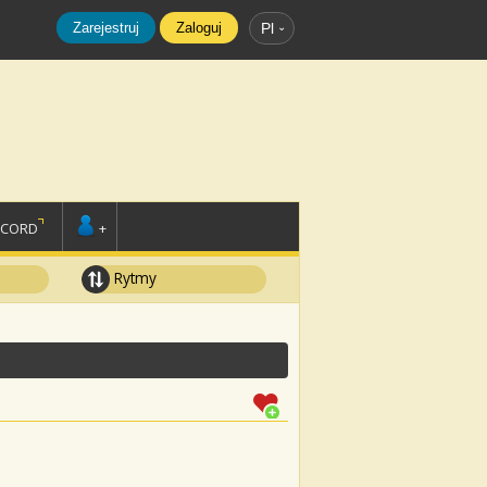
Zarejestruj
Zaloguj
Pl
SCORD
+
Rytmy