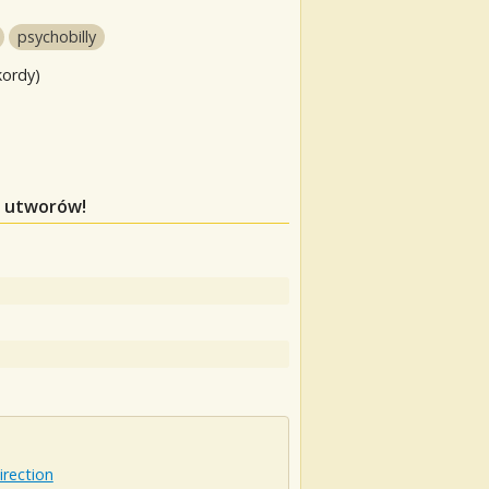
psychobilly
kordy)
h utworów!
rection