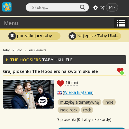
Pl
Menu
poczatkujacy taby
Najlepsze Taby Ukulele
Taby Ukulele
The Hoosiers
THE HOOSIERS
TABY UKULELE
Graj piosenki The Hoosiers na swoim ukulele
16
fani
(
Wielka Brytania
)
muzykę alternatywną
indie
indie rock
rock
7
piosenki (0 Taby i 7 akordy)