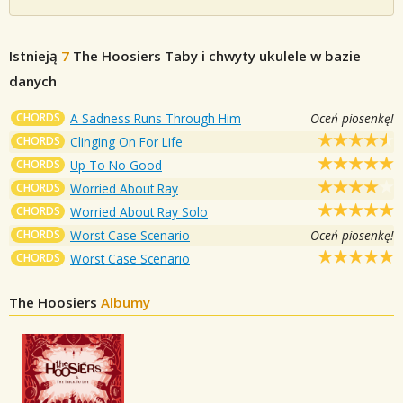
Istnieją
7
The Hoosiers
Taby i chwyty ukulele w bazie
danych
CHORDS
A Sadness Runs Through Him
Oceń piosenkę!
CHORDS
Clinging On For Life
CHORDS
Up To No Good
CHORDS
Worried About Ray
CHORDS
Worried About Ray Solo
CHORDS
Worst Case Scenario
Oceń piosenkę!
CHORDS
Worst Case Scenario
The Hoosiers
Albumy