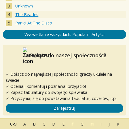
Unknown
The Beatles
Panic! At The Disco
Wyświetlanie wszystkich: Popularni Artyści
Dołącz do naszej społeczności!
✓ Dołącz do największej społeczności graczy ukulele na
świecie
✓ Oceniaj, komentuj i poznawaj przyjaciół
✓ Zapisz tabulatury do swojego śpiewnika
✓ Przyczyniaj się do powstawania tabulatur, coverów, itp.
Zarejestruj
0-9
A
B
C
D
E
F
G
H
I
J
K