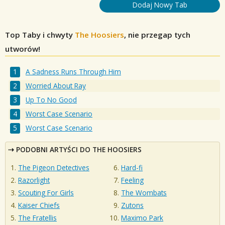
Dodaj Nowy Tab
Top Taby i chwyty
The Hoosiers
, nie przegap tych
utworów!
A Sadness Runs Through Him
Worried About Ray
Up To No Good
Worst Case Scenario
Worst Case Scenario
PODOBNI ARTYŚCI DO THE HOOSIERS
The Pigeon Detectives
Hard-fi
Razorlight
Feeling
Scouting For Girls
The Wombats
Kaiser Chiefs
Zutons
The Fratellis
Maximo Park