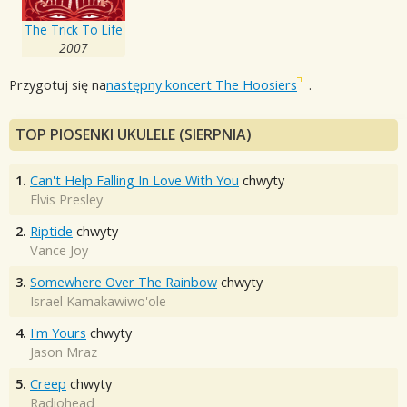
The Trick To Life
2007
Przygotuj się na
następny koncert The Hoosiers
.
TOP PIOSENKI UKULELE (SIERPNIA)
1.
Can't Help Falling In Love With You
chwyty
Elvis Presley
2.
Riptide
chwyty
Vance Joy
3.
Somewhere Over The Rainbow
chwyty
Israel Kamakawiwo'ole
4.
I'm Yours
chwyty
Jason Mraz
5.
Creep
chwyty
Radiohead