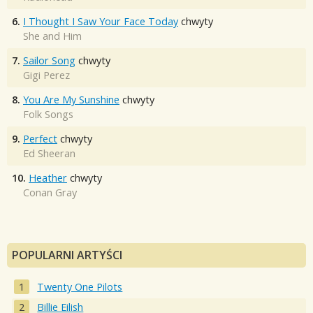
6.
I Thought I Saw Your Face Today
chwyty
She and Him
7.
Sailor Song
chwyty
Gigi Perez
8.
You Are My Sunshine
chwyty
Folk Songs
9.
Perfect
chwyty
Ed Sheeran
10.
Heather
chwyty
Conan Gray
POPULARNI ARTYŚCI
Twenty One Pilots
Billie Eilish