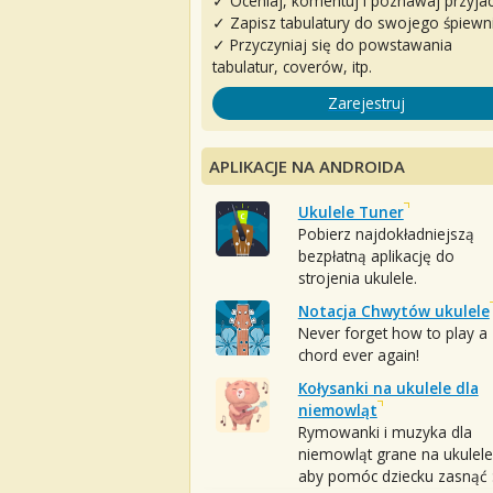
✓ Oceniaj, komentuj i poznawaj przyjac
✓ Zapisz tabulatury do swojego śpiewn
✓ Przyczyniaj się do powstawania
tabulatur, coverów, itp.
Zarejestruj
APLIKACJE NA ANDROIDA
Ukulele Tuner
Pobierz najdokładniejszą
bezpłatną aplikację do
strojenia ukulele.
Notacja Chwytów ukulele
Never forget how to play a
chord ever again!
Kołysanki na ukulele dla
niemowląt
Rymowanki i muzyka dla
niemowląt grane na ukulele
aby pomóc dziecku zasnąć :