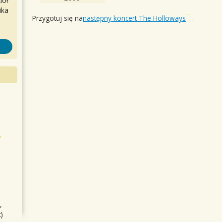
iół
ika
Przygotuj się na
następny koncert The Holloways
.
,
)