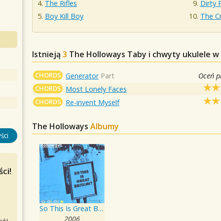
The Rifles
Dirty 
Boy Kill Boy
The Cr
Istnieją
3
The Holloways
Taby i chwyty ukulele w
CHORDS
Generator
Part
Oceń p
CHORDS
Most Lonely Faces
CHORDS
Re-invent Myself
The Holloways
Albumy
ści
ci!
So This Is Great Britain?
2006