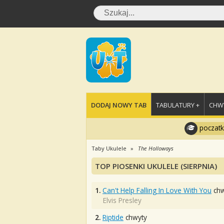
DODAJ NOWY TAB
TABULATURY +
CHWY
poczatk
Taby Ukulele
The Holloways
TOP PIOSENKI UKULELE (SIERPNIA)
1.
Can't Help Falling In Love With You
chw
Elvis Presley
2.
Riptide
chwyty