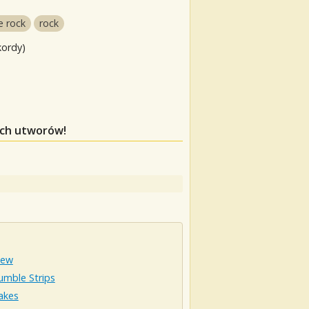
e rock
rock
kordy)
ych utworów!
iew
umble Strips
akes