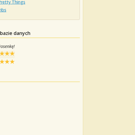
Pretty Things
ibs
 bazie danych
iosenkę!