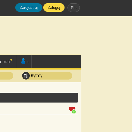
Zarejestruj
Zaloguj
Pl
SCORD
+
Rytmy