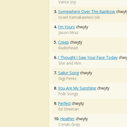
Vance Joy
3.
Somewhere Over The Rainbow
chwyt
Israel Kamakawiwo'ole
4.
I'm Yours
chwyty
Jason Mraz
5.
Creep
chwyty
Radiohead
6.
I Thought I Saw Your Face Today
chwy
She and Him
7.
Sailor Song
chwyty
Gigi Perez
8.
You Are My Sunshine
chwyty
Folk Songs
9.
Perfect
chwyty
Ed Sheeran
10.
Heather
chwyty
Conan Gray