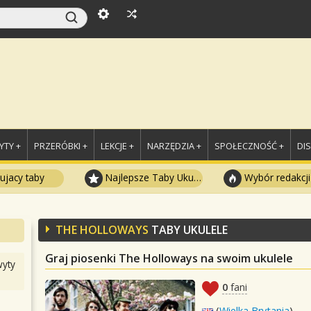
TY +
PRZERÓBKI +
LEKCJE +
NARZĘDZIA +
SPOŁECZNOŚĆ +
DI
ujacy taby
Najlepsze Taby Ukulele
Wybór redakcji
THE HOLLOWAYS
TABY UKULELE
Graj piosenki The Holloways na swoim ukulele
yty
0
fani
(
Wielka Brytania
)