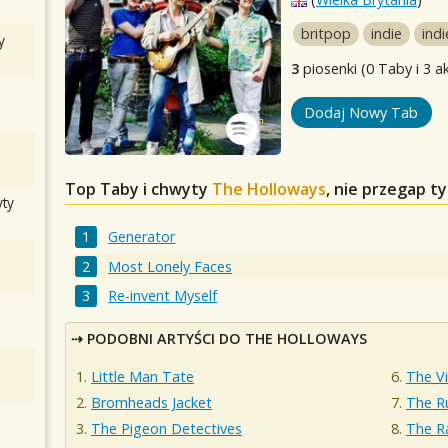
britpop
indie
indi
y
3
piosenki (0 Taby i 3 a
Dodaj Nowy Tab
Top Taby i chwyty
The Holloways
, nie przegap t
ty
Generator
Most Lonely Faces
Re-invent Myself
PODOBNI ARTYŚCI DO THE HOLLOWAYS
Little Man Tate
The V
Bromheads Jacket
The R
The Pigeon Detectives
The R