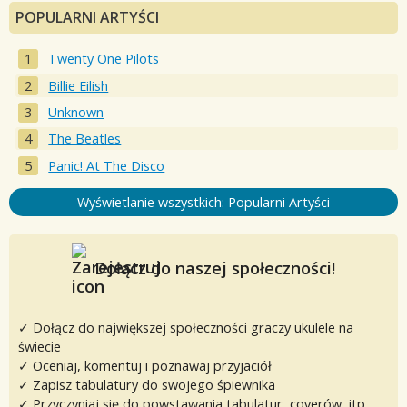
POPULARNI ARTYŚCI
Twenty One Pilots
Billie Eilish
Unknown
The Beatles
Panic! At The Disco
Wyświetlanie wszystkich: Popularni Artyści
Dołącz do naszej społeczności!
✓ Dołącz do największej społeczności graczy ukulele na
świecie
✓ Oceniaj, komentuj i poznawaj przyjaciół
✓ Zapisz tabulatury do swojego śpiewnika
✓ Przyczyniaj się do powstawania tabulatur, coverów, itp.