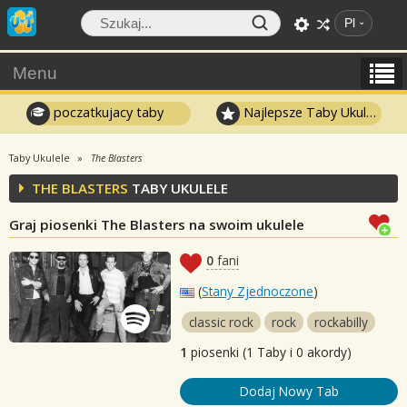
Pl
Menu
poczatkujacy taby
Najlepsze Taby Ukulele
Taby Ukulele
The Blasters
THE BLASTERS
TABY UKULELE
Graj piosenki The Blasters na swoim ukulele
0
fani
(
Stany Zjednoczone
)
classic rock
rock
rockabilly
1
piosenki (1 Taby i 0 akordy)
Dodaj Nowy Tab