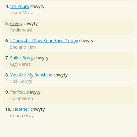
4.
I'm Yours
chwyty
Jason Mraz
5.
Creep
chwyty
Radiohead
6.
I Thought I Saw Your Face Today
chwyty
She and Him
7.
Sailor Song
chwyty
Gigi Perez
8.
You Are My Sunshine
chwyty
Folk Songs
9.
Perfect
chwyty
Ed Sheeran
10.
Heather
chwyty
Conan Gray