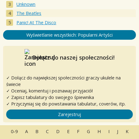
Unknown
The Beatles
Panic! At The Disco
Wyświetlanie wszystkich: Popularni Artyści
Dołącz do naszej społeczności!
✓ Dołącz do największej społeczności graczy ukulele na
świecie
✓ Oceniaj, komentuj i poznawaj przyjaciół
✓ Zapisz tabulatury do swojego śpiewnika
✓ Przyczyniaj się do powstawania tabulatur, coverów, itp.
Zarejestruj
0-9
A
B
C
D
E
F
G
H
I
J
K