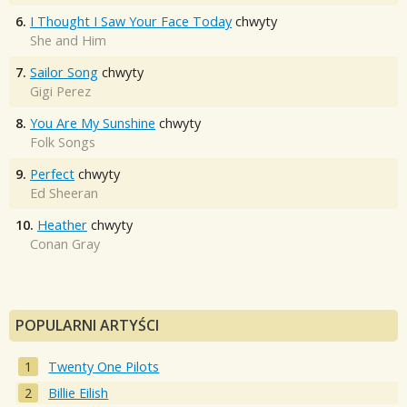
6.
I Thought I Saw Your Face Today
chwyty
She and Him
7.
Sailor Song
chwyty
Gigi Perez
8.
You Are My Sunshine
chwyty
Folk Songs
9.
Perfect
chwyty
Ed Sheeran
10.
Heather
chwyty
Conan Gray
POPULARNI ARTYŚCI
Twenty One Pilots
Billie Eilish