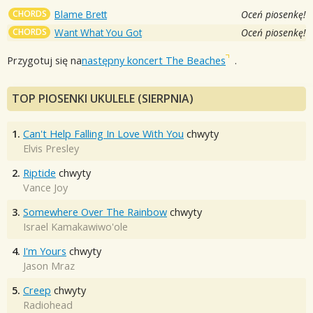
CHORDS
Blame Brett
Oceń piosenkę!
CHORDS
Want What You Got
Oceń piosenkę!
Przygotuj się na
następny koncert The Beaches
.
TOP PIOSENKI UKULELE (SIERPNIA)
1.
Can't Help Falling In Love With You
chwyty
Elvis Presley
2.
Riptide
chwyty
Vance Joy
3.
Somewhere Over The Rainbow
chwyty
Israel Kamakawiwo'ole
4.
I'm Yours
chwyty
Jason Mraz
5.
Creep
chwyty
Radiohead