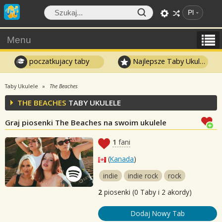
Pl
Menu
poczatkujacy taby
Najlepsze Taby Ukulele
Taby Ukulele
The Beaches
THE BEACHES
TABY UKULELE
Graj piosenki The Beaches na swoim ukulele
1
fani
(
Kanada
)
indie
indie rock
rock
2
piosenki (0 Taby i 2 akordy)
Dodaj Nowy Tab