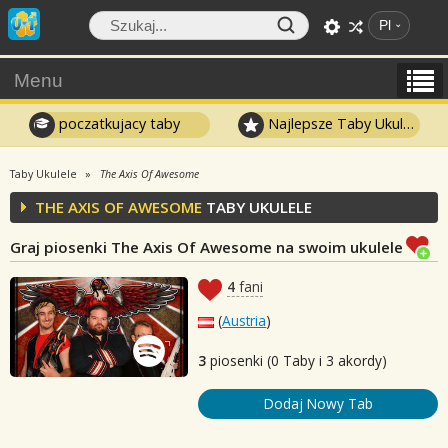
Pl
Menu
poczatkujacy taby
Najlepsze Taby Ukulele
Taby Ukulele
The Axis Of Awesome
THE AXIS OF AWESOME
TABY UKULELE
Graj piosenki The Axis Of Awesome na swoim ukulele
4
fani
(
Austria
)
3
piosenki (0 Taby i 3 akordy)
Dodaj Nowy Tab