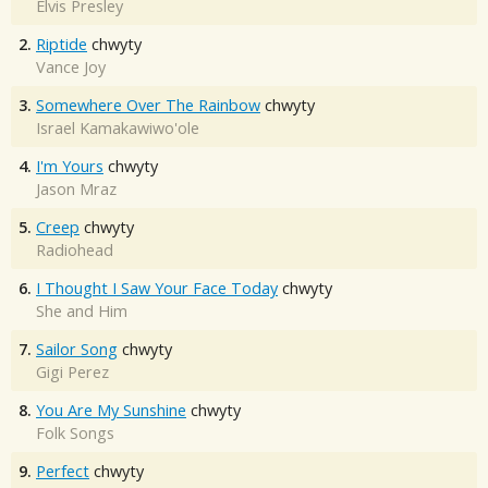
Elvis Presley
2.
Riptide
chwyty
Vance Joy
3.
Somewhere Over The Rainbow
chwyty
Israel Kamakawiwo'ole
4.
I'm Yours
chwyty
Jason Mraz
5.
Creep
chwyty
Radiohead
6.
I Thought I Saw Your Face Today
chwyty
She and Him
7.
Sailor Song
chwyty
Gigi Perez
8.
You Are My Sunshine
chwyty
Folk Songs
9.
Perfect
chwyty