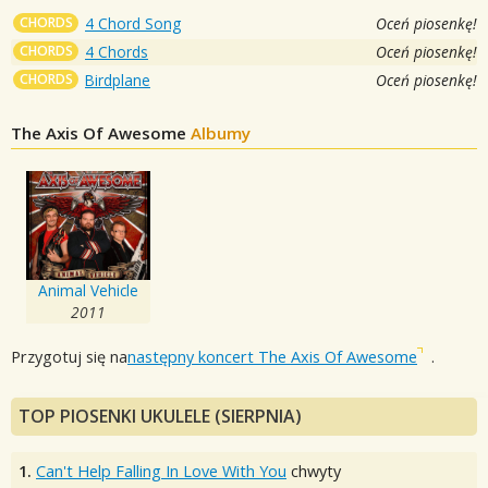
CHORDS
4 Chord Song
Oceń piosenkę!
CHORDS
4 Chords
Oceń piosenkę!
CHORDS
Birdplane
Oceń piosenkę!
The Axis Of Awesome
Albumy
Animal Vehicle
2011
Przygotuj się na
następny koncert The Axis Of Awesome
.
TOP PIOSENKI UKULELE (SIERPNIA)
1.
Can't Help Falling In Love With You
chwyty