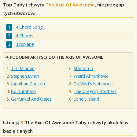
Top Taby i chwyty
The Axis Of Awesome
, nie przegap
tych utworów!
4 Chord Song
4 Chords
Birdplane
PODOBNI ARTYŚCI DO THE AXIS OF AWESOME
Tim Minchin
Starbomb
Stephen Lynch
Weird Al Yankovic
Jonathan Coulton
Da Vinci's Notebook
Bo Burnham
The Gregory Brothers
Garfunkel And Oates
Lonely Island
Istnieją
3
The Axis Of Awesome
Taby i chwyty ukulele w
bazie danych