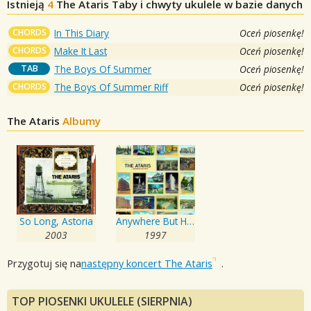
Istnieją
4
The Ataris
Taby i chwyty ukulele w bazie danych
CHORDS
In This Diary
Oceń piosenkę!
CHORDS
Make It Last
Oceń piosenkę!
TAB
The Boys Of Summer
Oceń piosenkę!
CHORDS
The Boys Of Summer Riff
Oceń piosenkę!
The Ataris
Albumy
So Long, Astoria
Anywhere But Here
2003
1997
Przygotuj się na
następny koncert The Ataris
.
TOP PIOSENKI UKULELE (SIERPNIA)