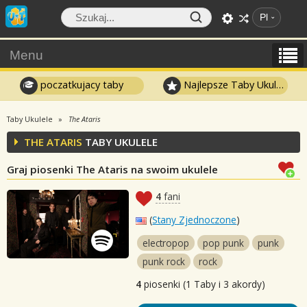
Pl
Menu
poczatkujacy taby
Najlepsze Taby Ukulele
Taby Ukulele
The Ataris
THE ATARIS
TABY UKULELE
Graj piosenki The Ataris na swoim ukulele
4
fani
(
Stany Zjednoczone
)
electropop
pop punk
punk
punk rock
rock
4
piosenki (1 Taby i 3 akordy)