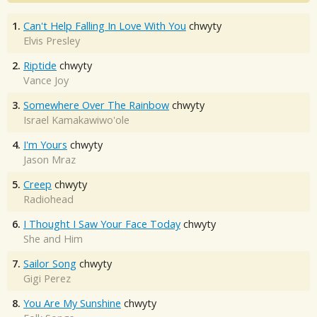
1.
Can't Help Falling In Love With You
chwyty
Elvis Presley
2.
Riptide
chwyty
Vance Joy
3.
Somewhere Over The Rainbow
chwyty
Israel Kamakawiwo'ole
4.
I'm Yours
chwyty
Jason Mraz
5.
Creep
chwyty
Radiohead
6.
I Thought I Saw Your Face Today
chwyty
She and Him
7.
Sailor Song
chwyty
Gigi Perez
8.
You Are My Sunshine
chwyty