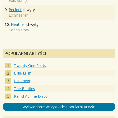
Folk Songs
9.
Perfect
chwyty
Ed Sheeran
10.
Heather
chwyty
Conan Gray
POPULARNI ARTYŚCI
Twenty One Pilots
Billie Eilish
Unknown
The Beatles
Panic! At The Disco
Wyświetlanie wszystkich: Popularni Artyści