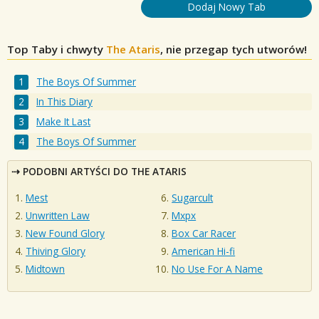
Dodaj Nowy Tab
Top Taby i chwyty
The Ataris
, nie przegap tych utworów!
The Boys Of Summer
In This Diary
Make It Last
The Boys Of Summer
PODOBNI ARTYŚCI DO THE ATARIS
Mest
Sugarcult
Unwritten Law
Mxpx
New Found Glory
Box Car Racer
Thiving Glory
American Hi-fi
Midtown
No Use For A Name