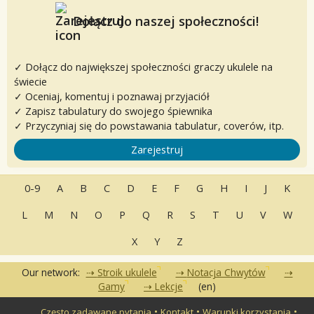
Dołącz do naszej społeczności!
✓ Dołącz do największej społeczności graczy ukulele na
świecie
✓ Oceniaj, komentuj i poznawaj przyjaciół
✓ Zapisz tabulatury do swojego śpiewnika
✓ Przyczyniaj się do powstawania tabulatur, coverów, itp.
Zarejestruj
0-9
A
B
C
D
E
F
G
H
I
J
K
L
M
N
O
P
Q
R
S
T
U
V
W
X
Y
Z
Our network:
Stroik ukulele
Notacja Chwytów
Gamy
Lekcje
(en)
•
•
•
Często zadawane pytania
Kontakt
Warunki korzystania