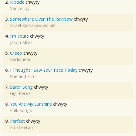
2.
Riptide
chwyty
Vance Joy
3.
Somewhere Over The Rainbow
chwyty
Israel Kamakawiwo'ole
4.
I'm Yours
chwyty
Jason Mraz
5.
Creep
chwyty
Radiohead
6.
I Thought I Saw Your Face Today
chwyty
She and Him
7.
Sailor Song
chwyty
Gigi Perez
8.
You Are My Sunshine
chwyty
Folk Songs
9.
Perfect
chwyty
Ed Sheeran