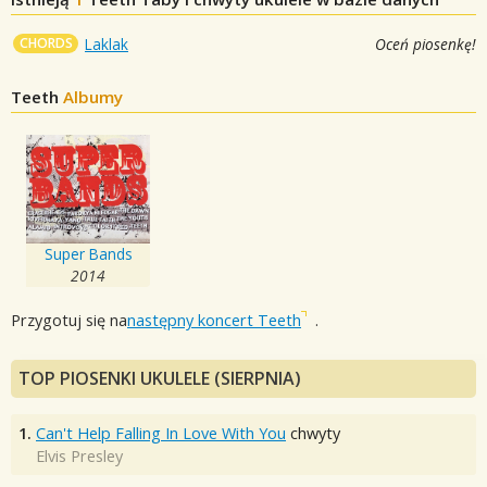
CHORDS
Laklak
Oceń piosenkę!
Teeth
Albumy
Super Bands
2014
Przygotuj się na
następny koncert Teeth
.
TOP PIOSENKI UKULELE (SIERPNIA)
1.
Can't Help Falling In Love With You
chwyty
Elvis Presley