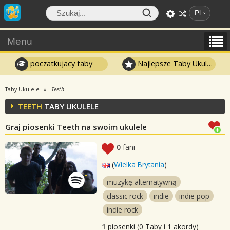
Pl
Menu
poczatkujacy taby
Najlepsze Taby Ukulele
Taby Ukulele
Teeth
TEETH
TABY UKULELE
Graj piosenki Teeth na swoim ukulele
0
fani
(
Wielka Brytania
)
muzykę alternatywną
classic rock
indie
indie pop
indie rock
1
piosenki (0 Taby i 1 akordy)