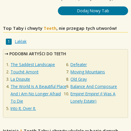
Dodaj Nowy Tab
Top Taby i chwyty
Teeth
, nie przegap tych utworów!
Laklak
PODOBNI ARTYŚCI DO TEETH
The Saddest Landscape
Defeater
Touché Amoré
Moving Mountains
La Dispute
Old Gray
The World Is A Beautiful Place
Balance And Composure
And I Am No Longer Afraid
Empire! Empire! (I Was A
To Die
Lonely Estate)
Into It. Over It.
Istnieją
1
Teeth
Taby i chwyty ukulele w bazie danych