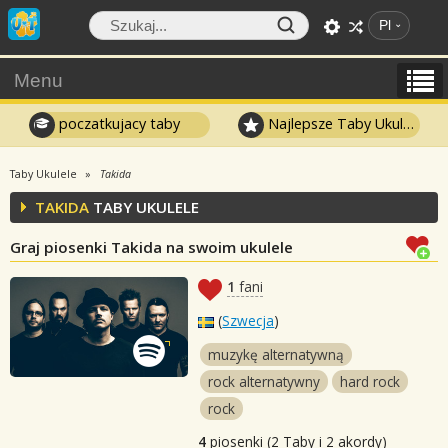
Pl
Menu
poczatkujacy taby
Najlepsze Taby Ukulele
Taby Ukulele
Takida
TAKIDA
TABY UKULELE
Graj piosenki Takida na swoim ukulele
1
fani
(
Szwecja
)
muzykę alternatywną
rock alternatywny
hard rock
rock
4
piosenki (2 Taby i 2 akordy)