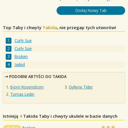
Dodaj Nowy Tab
Top Taby i chwyty
Takida
, nie przegap tych utworów!
Curly Sue
Curly Sue
Broken
Jaded
PODOBNI ARTYŚCI DO TAKIDA
Bjorn Rosenstrom
Gyllene Tider
Tomas Ledin
Istnieją
4
Takida
Taby i chwyty ukulele w bazie danych
CHORDS
Broken