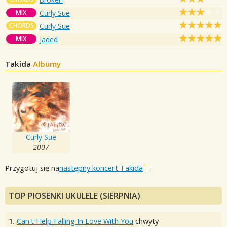
MIX
Curly Sue
CHORDS
Curly Sue
MIX
Jaded
Takida
Albumy
Curly Sue
2007
Przygotuj się na
następny koncert Takida
.
TOP PIOSENKI UKULELE (SIERPNIA)
1.
Can't Help Falling In Love With You
chwyty