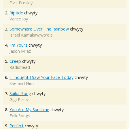
Elvis Presley
2.
Riptide
chwyty
Vance Joy
3.
Somewhere Over The Rainbow
chwyty
Israel Kamakawiwo'ole
4.
I'm Yours
chwyty
Jason Mraz
5.
Creep
chwyty
Radiohead
6.
I Thought I Saw Your Face Today
chwyty
She and Him
7.
Sailor Song
chwyty
Gigi Perez
8.
You Are My Sunshine
chwyty
Folk Songs
9.
Perfect
chwyty