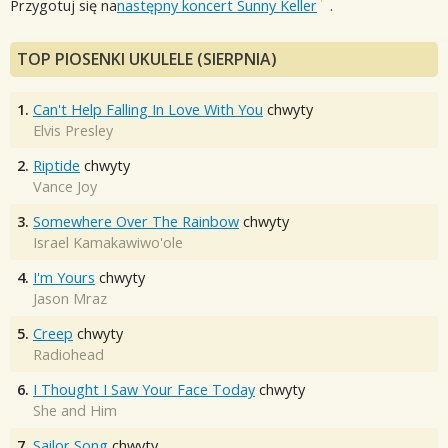
Przygotuj się na
następny koncert Sunny Keller
.
TOP PIOSENKI UKULELE (SIERPNIA)
1.
Can't Help Falling In Love With You
chwyty
Elvis Presley
2.
Riptide
chwyty
Vance Joy
3.
Somewhere Over The Rainbow
chwyty
Israel Kamakawiwo'ole
4.
I'm Yours
chwyty
Jason Mraz
5.
Creep
chwyty
Radiohead
6.
I Thought I Saw Your Face Today
chwyty
She and Him
7.
Sailor Song
chwyty