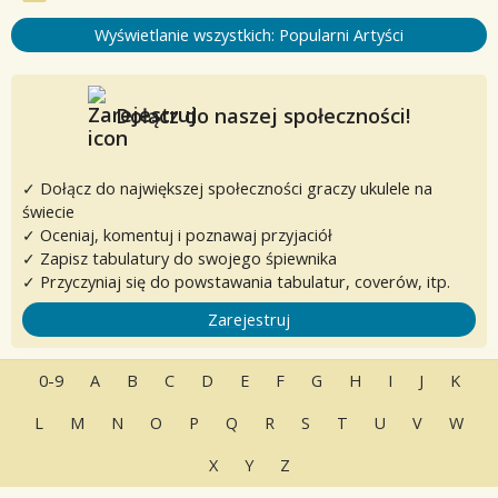
Wyświetlanie wszystkich: Popularni Artyści
Dołącz do naszej społeczności!
✓ Dołącz do największej społeczności graczy ukulele na
świecie
✓ Oceniaj, komentuj i poznawaj przyjaciół
✓ Zapisz tabulatury do swojego śpiewnika
✓ Przyczyniaj się do powstawania tabulatur, coverów, itp.
Zarejestruj
0-9
A
B
C
D
E
F
G
H
I
J
K
L
M
N
O
P
Q
R
S
T
U
V
W
X
Y
Z