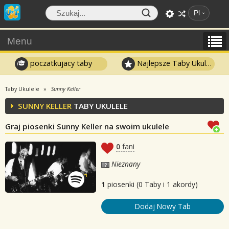
Pl
Menu
poczatkujacy taby
Najlepsze Taby Ukulele
Taby Ukulele
Sunny Keller
SUNNY KELLER
TABY UKULELE
Graj piosenki Sunny Keller na swoim ukulele
0
fani
Nieznany
1
piosenki (0 Taby i 1 akordy)
Dodaj Nowy Tab