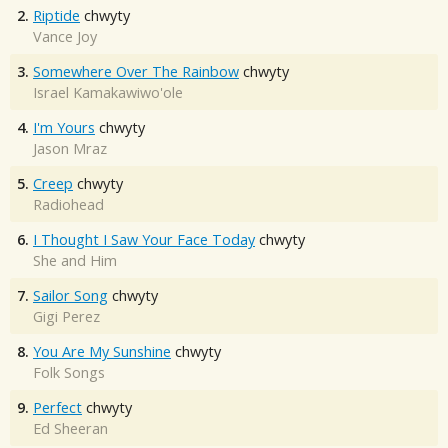
2.
Riptide
chwyty
Vance Joy
3.
Somewhere Over The Rainbow
chwyty
Israel Kamakawiwo'ole
4.
I'm Yours
chwyty
Jason Mraz
5.
Creep
chwyty
Radiohead
6.
I Thought I Saw Your Face Today
chwyty
She and Him
7.
Sailor Song
chwyty
Gigi Perez
8.
You Are My Sunshine
chwyty
Folk Songs
9.
Perfect
chwyty
Ed Sheeran