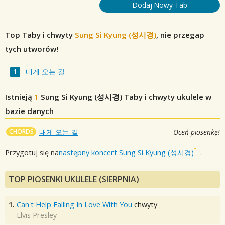
Dodaj Nowy Tab
Top Taby i chwyty
Sung Si Kyung (성시경)
, nie przegap
tych utworów!
내게 오는 길
Istnieją
1
Sung Si Kyung (성시경)
Taby i chwyty ukulele w
bazie danych
CHORDS
내게 오는 길
Oceń piosenkę!
Przygotuj się na
następny koncert Sung Si Kyung (성시경)
.
TOP PIOSENKI UKULELE (SIERPNIA)
1.
Can't Help Falling In Love With You
chwyty
Elvis Presley