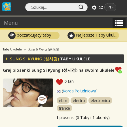
Pl
Menu
poczatkujacy taby
Najlepsze Taby Ukulele
Taby Ukulele
Sung Si Kyung (성시경)
SUNG SI KYUNG (성시경)
TABY UKULELE
Graj piosenki Sung Si Kyung (성시경) na swoim ukulele
0
fani
(
Korea Południowa
)
ebm
electro
electronica
trance
1
piosenki (0 Taby i 1 akordy)