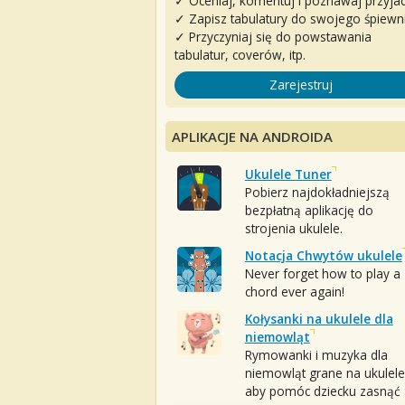
✓ Oceniaj, komentuj i poznawaj przyjac
✓ Zapisz tabulatury do swojego śpiewn
✓ Przyczyniaj się do powstawania
tabulatur, coverów, itp.
Zarejestruj
APLIKACJE NA ANDROIDA
Ukulele Tuner
Pobierz najdokładniejszą
bezpłatną aplikację do
strojenia ukulele.
Notacja Chwytów ukulele
Never forget how to play a
chord ever again!
Kołysanki na ukulele dla
niemowląt
Rymowanki i muzyka dla
niemowląt grane na ukulele
aby pomóc dziecku zasnąć :