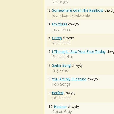
Vance Joy
3.
Somewhere Over The Rainbow
chwyt
Israel Kamakawiwo'ole
4.
I'm Yours
chwyty
Jason Mraz
5.
Creep
chwyty
Radiohead
6.
I Thought I Saw Your Face Today
chwy
She and Him
7.
Sailor Song
chwyty
Gigi Perez
8.
You Are My Sunshine
chwyty
Folk Songs
9.
Perfect
chwyty
Ed Sheeran
10.
Heather
chwyty
Conan Gray