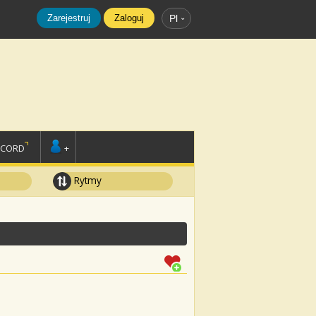
Zarejestruj
Zaloguj
Pl
SCORD
+
Rytmy