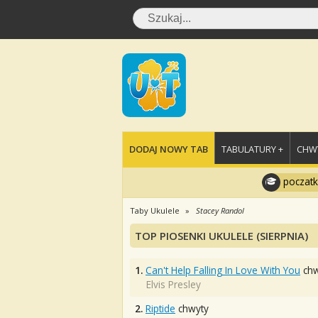
DODAJ NOWY TAB
TABULATURY +
CHWY
poczatk
Taby Ukulele
Stacey Randol
TOP PIOSENKI UKULELE (SIERPNIA)
1.
Can't Help Falling In Love With You
chw
Elvis Presley
2.
Riptide
chwyty