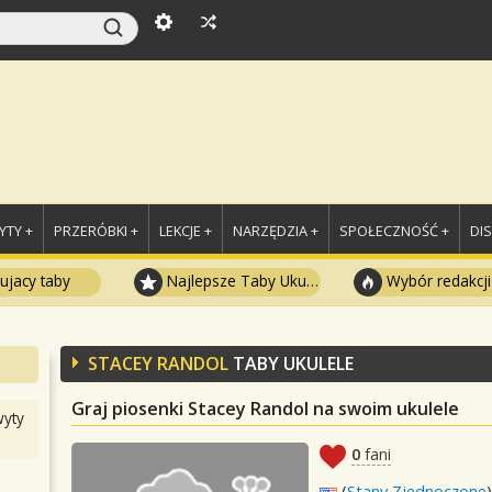
TY +
PRZERÓBKI +
LEKCJE +
NARZĘDZIA +
SPOŁECZNOŚĆ +
DI
ujacy taby
Najlepsze Taby Ukulele
Wybór redakcji
STACEY RANDOL
TABY UKULELE
Graj piosenki Stacey Randol na swoim ukulele
yty
0
fani
(
Stany Zjednoczone
)