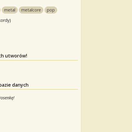
metal
metalcore
pop
kordy)
ych utworów!
bazie danych
iosenkę!