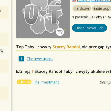
hardcore
indie pop
y
1
piosenki (0 Taby i 1 a
Dodaj Nowy Tab
Top Taby i chwyty
Stacey Randol
, nie przegap t
ty
The Investment
Istnieją
1
Stacey Randol
Taby i chwyty ukulele w 
CHORDS
The Investment
Oceń p