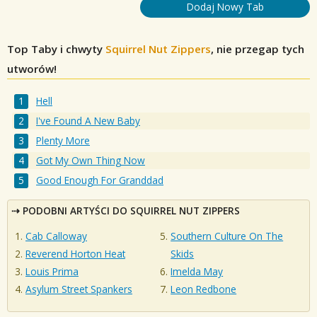
Dodaj Nowy Tab
Top Taby i chwyty
Squirrel Nut Zippers
, nie przegap tych
utworów!
Hell
I've Found A New Baby
Plenty More
Got My Own Thing Now
Good Enough For Granddad
PODOBNI ARTYŚCI DO SQUIRREL NUT ZIPPERS
Cab Calloway
Southern Culture On The
Reverend Horton Heat
Skids
Louis Prima
Imelda May
Asylum Street Spankers
Leon Redbone