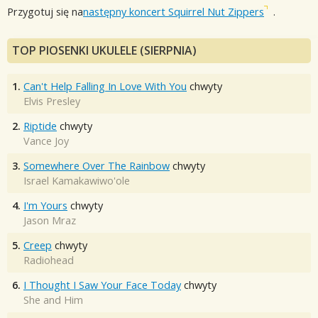
Przygotuj się na
następny koncert Squirrel Nut Zippers
.
TOP PIOSENKI UKULELE (SIERPNIA)
1.
Can't Help Falling In Love With You
chwyty
Elvis Presley
2.
Riptide
chwyty
Vance Joy
3.
Somewhere Over The Rainbow
chwyty
Israel Kamakawiwo'ole
4.
I'm Yours
chwyty
Jason Mraz
5.
Creep
chwyty
Radiohead
6.
I Thought I Saw Your Face Today
chwyty
She and Him