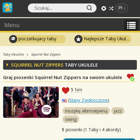
Pl
Menu
poczatkujacy taby
Najlepsze Taby Ukulele
Taby Ukulele
Squirrel Nut Zippers
SQUIRREL NUT ZIPPERS
TABY UKULELE
Graj piosenki Squirrel Nut Zippers na swoim ukulele
5
fani
(
Stany Zjednoczone
)
muzykę alternatywną
jazz
swing
5
piosenki (1 Taby i 4 akordy)