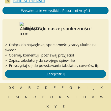
Panic! At The Disco
Wyświetlanie wszystkich: Popularni Artyści
Dołącz do naszej społeczności!
✓ Dołącz do największej społeczności graczy ukulele na
świecie
✓ Oceniaj, komentuj i poznawaj przyjaciół
✓ Zapisz tabulatury do swojego śpiewnika
✓ Przyczyniaj się do powstawania tabulatur, coverów, itp.
Zarejestruj
0-9
A
B
C
D
E
F
G
H
I
J
K
L
M
N
O
P
Q
R
S
T
U
V
W
X
Y
Z