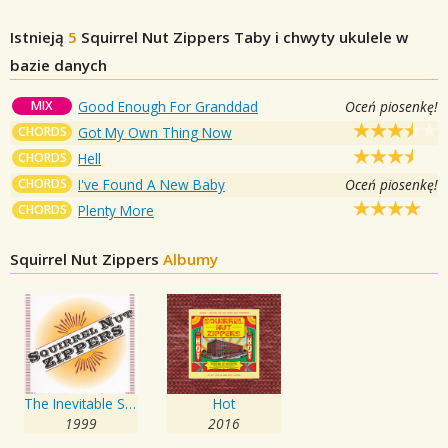
Istnieją
5
Squirrel Nut Zippers
Taby i chwyty ukulele w
bazie danych
MIX
Good Enough For Granddad
Oceń piosenkę!
CHORDS
Got My Own Thing Now
CHORDS
Hell
CHORDS
I've Found A New Baby
Oceń piosenkę!
CHORDS
Plenty More
Squirrel Nut Zippers
Albumy
The Inevitable Squirrel Nut Zippers
Hot
1999
2016