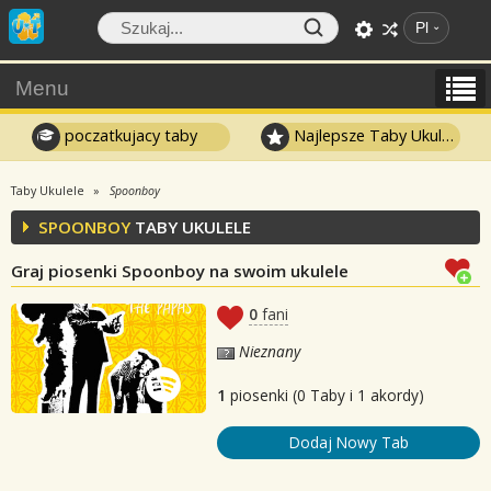
Pl
Menu
poczatkujacy taby
Najlepsze Taby Ukulele
Taby Ukulele
Spoonboy
SPOONBOY
TABY UKULELE
Graj piosenki Spoonboy na swoim ukulele
0
fani
Nieznany
1
piosenki (0 Taby i 1 akordy)
Dodaj Nowy Tab