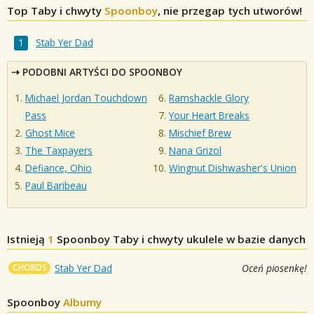
Top Taby i chwyty
Spoonboy
, nie przegap tych utworów!
Stab Yer Dad
PODOBNI ARTYŚCI DO SPOONBOY
Michael Jordan Touchdown
Ramshackle Glory
Pass
Your Heart Breaks
Ghost Mice
Mischief Brew
The Taxpayers
Nana Grizol
Defiance, Ohio
Wingnut Dishwasher's Union
Paul Baribeau
Istnieją
1
Spoonboy
Taby i chwyty ukulele w bazie danych
CHORDS
Stab Yer Dad
Oceń piosenkę!
Spoonboy
Albumy