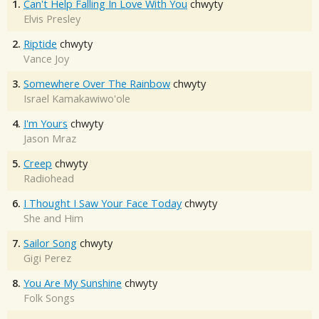
1.
Can't Help Falling In Love With You
chwyty
Elvis Presley
2.
Riptide
chwyty
Vance Joy
3.
Somewhere Over The Rainbow
chwyty
Israel Kamakawiwo'ole
4.
I'm Yours
chwyty
Jason Mraz
5.
Creep
chwyty
Radiohead
6.
I Thought I Saw Your Face Today
chwyty
She and Him
7.
Sailor Song
chwyty
Gigi Perez
8.
You Are My Sunshine
chwyty
Folk Songs