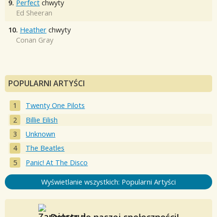
9.
Perfect
chwyty
Ed Sheeran
10.
Heather
chwyty
Conan Gray
POPULARNI ARTYŚCI
Twenty One Pilots
Billie Eilish
Unknown
The Beatles
Panic! At The Disco
Wyświetlanie wszystkich: Popularni Artyści
Dołącz do naszej społeczności!