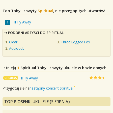
Top Taby i chwyty
Spiritual
, nie przegap tych utworów!
I'll Fly Away
PODOBNI ARTYŚCI DO SPIRITUAL
Clear
Three Legged Fox
Audiodub
Istnieją
1
Spiritual
Taby i chwyty ukulele w bazie danych
CHORDS
I'll Fly Away
Przygotuj się na
następny koncert Spiritual
.
TOP PIOSENKI UKULELE (SIERPNIA)