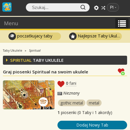
Pl
Menu
poczatkujacy taby
Najlepsze Taby Ukulele
Taby Ukulele
Spiritual
SPIRITUAL
TABY UKULELE
Graj piosenki Spiritual na swoim ukulele
0
fani
Nieznany
gothic metal
metal
1
piosenki (0 Taby i 1 akordy)
Dodaj Nowy Tab