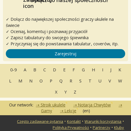
✓ Dołącz do największej społeczności graczy ukulele na
świecie
✓ Oceniaj, komentuj i poznawaj przyjaciół
✓ Zapisz tabulatury do swojego śpiewnika
✓ Przyczyniaj się do powstawania tabulatur, coverów, itp.
Zarejestruj
0-9
A
B
C
D
E
F
G
H
I
J
K
L
M
N
O
P
Q
R
S
T
U
V
W
X
Y
Z
Our network:
Stroik ukulele
Notacja Chwytów
Gamy
Lekcje
(en)
•
•
•
Często zadawane pytania
Kontakt
Warunki korzystania
•
•
Polityka Prywatności
Partnerzy
Kluby