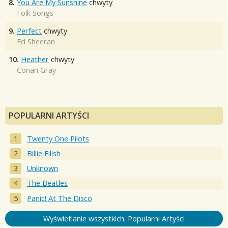
8.
You Are My Sunshine
chwyty
Folk Songs
9.
Perfect
chwyty
Ed Sheeran
10.
Heather
chwyty
Conan Gray
POPULARNI ARTYŚCI
Twenty One Pilots
Billie Eilish
Unknown
The Beatles
Panic! At The Disco
Wyświetlanie wszystkich: Popularni Artyści