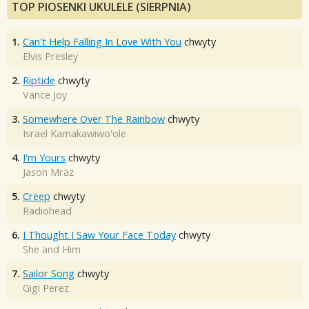
TOP PIOSENKI UKULELE (SIERPNIA)
1.
Can't Help Falling In Love With You
chwyty
Elvis Presley
2.
Riptide
chwyty
Vance Joy
3.
Somewhere Over The Rainbow
chwyty
Israel Kamakawiwo'ole
4.
I'm Yours
chwyty
Jason Mraz
5.
Creep
chwyty
Radiohead
6.
I Thought I Saw Your Face Today
chwyty
She and Him
7.
Sailor Song
chwyty
Gigi Perez