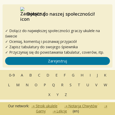
Dołącz do naszej społeczności!
✓ Dołącz do największej społeczności graczy ukulele na
świecie
✓ Oceniaj, komentuj i poznawaj przyjaciół
✓ Zapisz tabulatury do swojego śpiewnika
✓ Przyczyniaj się do powstawania tabulatur, coverów, itp.
Zarejestruj
0-9
A
B
C
D
E
F
G
H
I
J
K
L
M
N
O
P
Q
R
S
T
U
V
W
X
Y
Z
Our network:
Stroik ukulele
Notacja Chwytów
Gamy
Lekcje
(en)