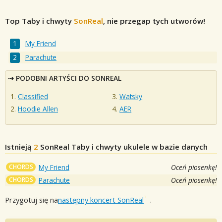
Top Taby i chwyty
SonReal
, nie przegap tych utworów!
My Friend
Parachute
PODOBNI ARTYŚCI DO SONREAL
Classified
Watsky
Hoodie Allen
AER
Istnieją
2
SonReal
Taby i chwyty ukulele w bazie danych
CHORDS
My Friend
Oceń piosenkę!
CHORDS
Parachute
Oceń piosenkę!
Przygotuj się na
następny koncert SonReal
.