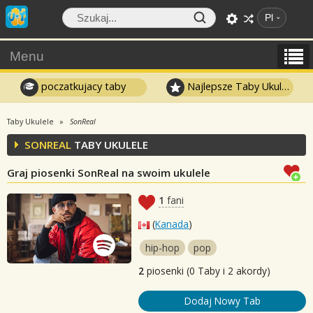
Pl
Menu
poczatkujacy taby
Najlepsze Taby Ukulele
Taby Ukulele
SonReal
SONREAL
TABY UKULELE
Graj piosenki SonReal na swoim ukulele
1
fani
(
Kanada
)
hip-hop
pop
2
piosenki (0 Taby i 2 akordy)
Dodaj Nowy Tab