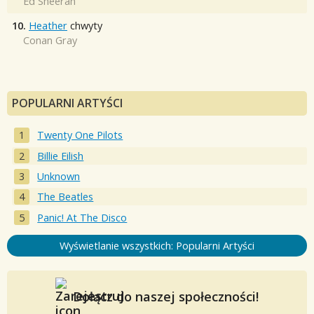
Ed Sheeran
10.
Heather
chwyty
Conan Gray
POPULARNI ARTYŚCI
Twenty One Pilots
Billie Eilish
Unknown
The Beatles
Panic! At The Disco
Wyświetlanie wszystkich: Popularni Artyści
Dołącz do naszej społeczności!