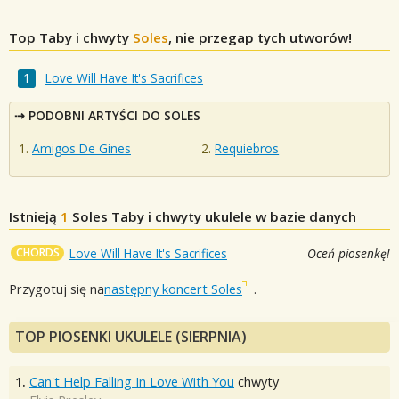
Top Taby i chwyty
Soles
, nie przegap tych utworów!
Love Will Have It's Sacrifices
PODOBNI ARTYŚCI DO SOLES
Amigos De Gines
Requiebros
Istnieją
1
Soles
Taby i chwyty ukulele w bazie danych
CHORDS
Love Will Have It's Sacrifices
Oceń piosenkę!
Przygotuj się na
następny koncert Soles
.
TOP PIOSENKI UKULELE (SIERPNIA)
1.
Can't Help Falling In Love With You
chwyty