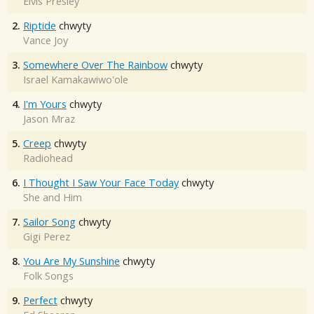
Elvis Presley
2.
Riptide
chwyty
Vance Joy
3.
Somewhere Over The Rainbow
chwyty
Israel Kamakawiwo'ole
4.
I'm Yours
chwyty
Jason Mraz
5.
Creep
chwyty
Radiohead
6.
I Thought I Saw Your Face Today
chwyty
She and Him
7.
Sailor Song
chwyty
Gigi Perez
8.
You Are My Sunshine
chwyty
Folk Songs
9.
Perfect
chwyty