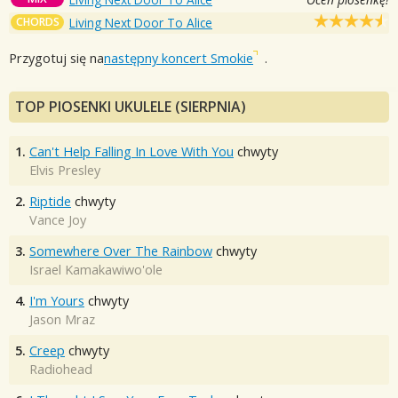
CHORDS
Living Next Door To Alice
Przygotuj się na
następny koncert Smokie
.
TOP PIOSENKI UKULELE (SIERPNIA)
1.
Can't Help Falling In Love With You
chwyty
Elvis Presley
2.
Riptide
chwyty
Vance Joy
3.
Somewhere Over The Rainbow
chwyty
Israel Kamakawiwo'ole
4.
I'm Yours
chwyty
Jason Mraz
5.
Creep
chwyty
Radiohead