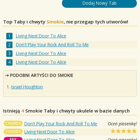
Dodaj Nowy Tab
Top Taby i chwyty
Smokie
, nie przegap tych utworów!
Living Next Door To Alice
Don't Play Your Rock And Roll To Me
Living Next Door To Alice
Living Next Door To Alice
PODOBNI ARTYŚCI DO SMOKIE
Israel Houghton
Istnieją
4
Smokie
Taby i chwyty ukulele w bazie danych
CHORDS
Don't Play Your Rock And Roll To Me
Oceń piosenkę!
CHORDS
Living Next Door To Alice
MIX
Living Next Door To Alice
Oceń piosenkę!