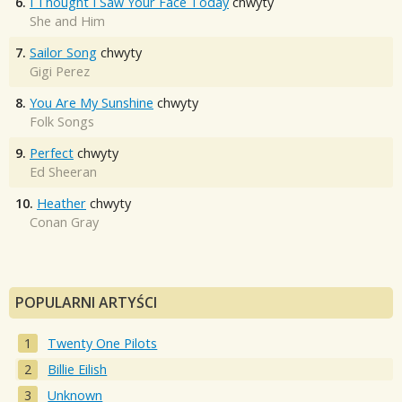
6.
I Thought I Saw Your Face Today
chwyty
She and Him
7.
Sailor Song
chwyty
Gigi Perez
8.
You Are My Sunshine
chwyty
Folk Songs
9.
Perfect
chwyty
Ed Sheeran
10.
Heather
chwyty
Conan Gray
POPULARNI ARTYŚCI
Twenty One Pilots
Billie Eilish
Unknown