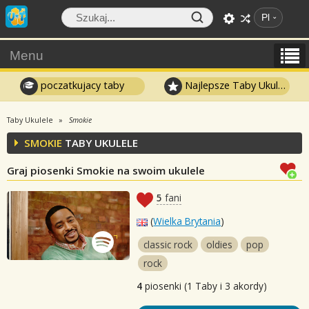
Pl
Menu
poczatkujacy taby
Najlepsze Taby Ukulele
Taby Ukulele
Smokie
SMOKIE
TABY UKULELE
Graj piosenki Smokie na swoim ukulele
5
fani
(
Wielka Brytania
)
classic rock
oldies
pop
rock
4
piosenki (1 Taby i 3 akordy)