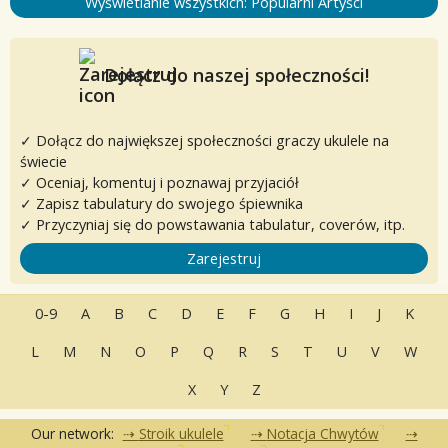
Wyświetlanie wszystkich: Popularni Artyści
Dołącz do naszej społeczności!
✓ Dołącz do największej społeczności graczy ukulele na
świecie
✓ Oceniaj, komentuj i poznawaj przyjaciół
✓ Zapisz tabulatury do swojego śpiewnika
✓ Przyczyniaj się do powstawania tabulatur, coverów, itp.
Zarejestruj
0-9
A
B
C
D
E
F
G
H
I
J
K
L
M
N
O
P
Q
R
S
T
U
V
W
X
Y
Z
Our network:
Stroik ukulele
Notacja Chwytów