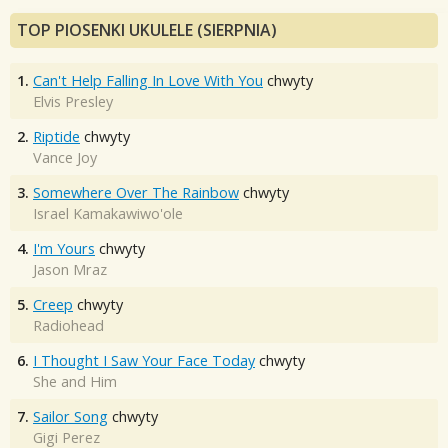
TOP PIOSENKI UKULELE (SIERPNIA)
1.
Can't Help Falling In Love With You
chwyty
Elvis Presley
2.
Riptide
chwyty
Vance Joy
3.
Somewhere Over The Rainbow
chwyty
Israel Kamakawiwo'ole
4.
I'm Yours
chwyty
Jason Mraz
5.
Creep
chwyty
Radiohead
6.
I Thought I Saw Your Face Today
chwyty
She and Him
7.
Sailor Song
chwyty
Gigi Perez