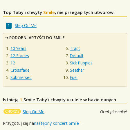
Top Taby i chwyty
Smile
, nie przegap tych utworów!
Step On Me
PODOBNI ARTYŚCI DO SMILE
10 Years
Trapt
12 Stones
Default
12
Sick Puppies
Crossfade
Seether
Submersed
Fuel
Istnieją
1
Smile
Taby i chwyty ukulele w bazie danych
CHORDS
Step On Me
Oceń piosenkę!
Przygotuj się na
następny koncert Smile
.