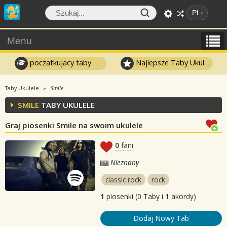
Pl
Menu
poczatkujacy taby
Najlepsze Taby Ukulele
Taby Ukulele
Smile
SMILE
TABY UKULELE
Graj piosenki Smile na swoim ukulele
0
fani
Nieznany
classic rock
rock
1
piosenki (0 Taby i 1 akordy)
Dodaj Nowy Tab