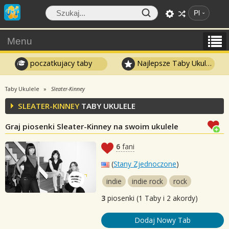
Pl
Menu
poczatkujacy taby
Najlepsze Taby Ukulele
Taby Ukulele
Sleater-Kinney
SLEATER-KINNEY
TABY UKULELE
Graj piosenki Sleater-Kinney na swoim ukulele
6
fani
(
Stany Zjednoczone
)
indie
indie rock
rock
3
piosenki (1 Taby i 2 akordy)
Dodaj Nowy Tab