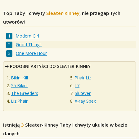
Top Taby i chwyty
Sleater-Kinney
, nie przegap tych
utworów!
Modern Girl
Good Things
One More Hour
PODOBNI ARTYŚCI DO SLEATER-KINNEY
Bikini Kill
Phair Liz
Sñ Bikini
L7
The Breeders
Slutever
Liz Phair
X-ray Spex
Istnieją
3
Sleater-Kinney
Taby i chwyty ukulele w bazie
danych