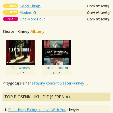
CHORDS
Good Things
Oceń piosenkę!
CHORDS
Modern Girl
Oceń piosenkę!
MIX
One More Hour
Oceń piosenkę!
Sleater-Kinney
Albumy
The Woods
Call the Doctor
2005
1996
Przygotuj się na
następny koncert Sleater-Kinney
.
TOP PIOSENKI UKULELE (SIERPNIA)
1.
Can't Help Falling In Love With You
chwyty