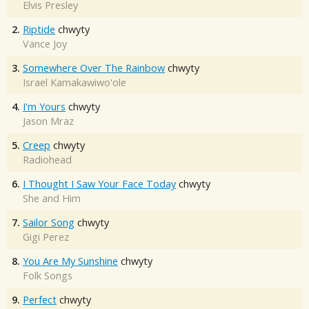
Elvis Presley
2.
Riptide
chwyty
Vance Joy
3.
Somewhere Over The Rainbow
chwyty
Israel Kamakawiwo'ole
4.
I'm Yours
chwyty
Jason Mraz
5.
Creep
chwyty
Radiohead
6.
I Thought I Saw Your Face Today
chwyty
She and Him
7.
Sailor Song
chwyty
Gigi Perez
8.
You Are My Sunshine
chwyty
Folk Songs
9.
Perfect
chwyty