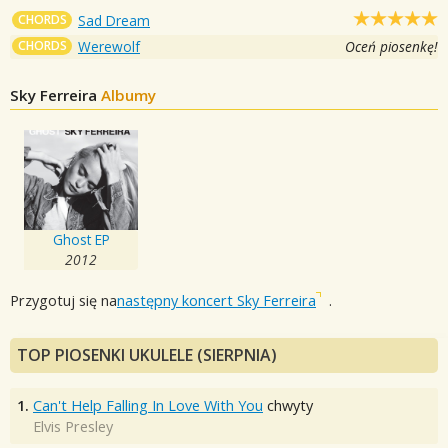
CHORDS
Sad Dream
CHORDS
Werewolf
Oceń piosenkę!
Sky Ferreira
Albumy
Ghost EP
2012
Przygotuj się na
następny koncert Sky Ferreira
.
TOP PIOSENKI UKULELE (SIERPNIA)
1.
Can't Help Falling In Love With You
chwyty
Elvis Presley