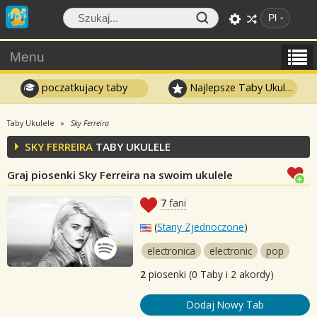
Pl
Menu
poczatkujacy taby
Najlepsze Taby Ukulele
Taby Ukulele
Sky Ferreira
SKY FERREIRA
TABY UKULELE
Graj piosenki Sky Ferreira na swoim ukulele
7
fani
(
Stany Zjednoczone
)
electronica
electronic
pop
2
piosenki (0 Taby i 2 akordy)
Dodaj Nowy Tab