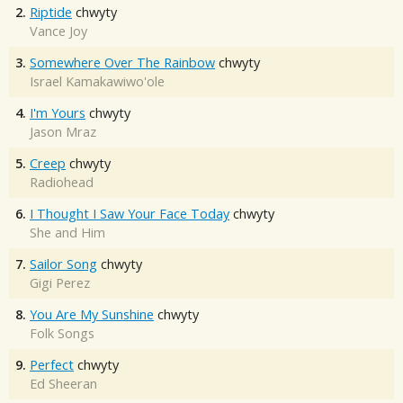
2.
Riptide
chwyty
Vance Joy
3.
Somewhere Over The Rainbow
chwyty
Israel Kamakawiwo'ole
4.
I'm Yours
chwyty
Jason Mraz
5.
Creep
chwyty
Radiohead
6.
I Thought I Saw Your Face Today
chwyty
She and Him
7.
Sailor Song
chwyty
Gigi Perez
8.
You Are My Sunshine
chwyty
Folk Songs
9.
Perfect
chwyty
Ed Sheeran