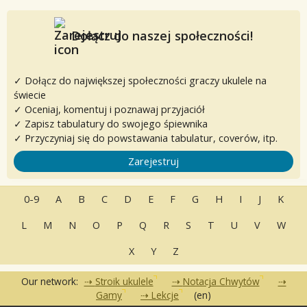
Dołącz do naszej społeczności!
✓ Dołącz do największej społeczności graczy ukulele na
świecie
✓ Oceniaj, komentuj i poznawaj przyjaciół
✓ Zapisz tabulatury do swojego śpiewnika
✓ Przyczyniaj się do powstawania tabulatur, coverów, itp.
Zarejestruj
0-9
A
B
C
D
E
F
G
H
I
J
K
L
M
N
O
P
Q
R
S
T
U
V
W
X
Y
Z
Our network:
Stroik ukulele
Notacja Chwytów
Gamy
Lekcje
(en)