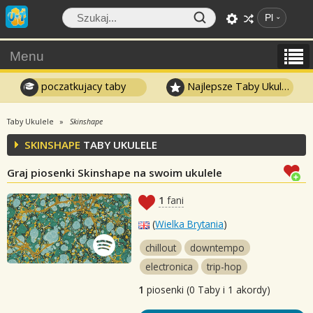
Pl
Menu
poczatkujacy taby
Najlepsze Taby Ukulele
Taby Ukulele
Skinshape
SKINSHAPE
TABY UKULELE
Graj piosenki Skinshape na swoim ukulele
1
fani
(
Wielka Brytania
)
chillout
downtempo
electronica
trip-hop
1
piosenki (0 Taby i 1 akordy)