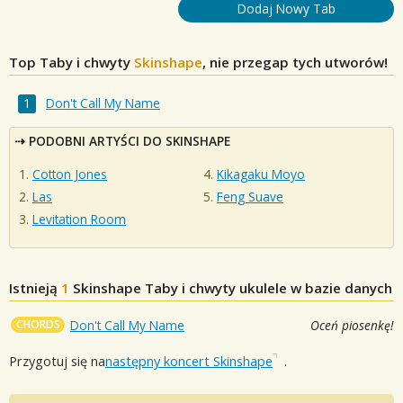
Dodaj Nowy Tab
Top Taby i chwyty
Skinshape
, nie przegap tych utworów!
Don't Call My Name
PODOBNI ARTYŚCI DO SKINSHAPE
Cotton Jones
Kikagaku Moyo
Las
Feng Suave
Levitation Room
Istnieją
1
Skinshape
Taby i chwyty ukulele w bazie danych
CHORDS
Don't Call My Name
Oceń piosenkę!
Przygotuj się na
następny koncert Skinshape
.