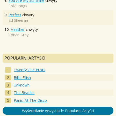
8.
You Are My Sunshine
chwyty
Folk Songs
9.
Perfect
chwyty
Ed Sheeran
10.
Heather
chwyty
Conan Gray
POPULARNI ARTYŚCI
Twenty One Pilots
Billie Eilish
Unknown
The Beatles
Panic! At The Disco
Wyświetlanie wszystkich: Popularni Artyści