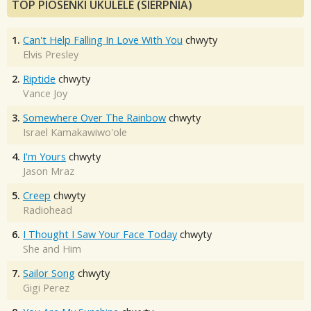
TOP PIOSENKI UKULELE (SIERPNIA)
1.
Can't Help Falling In Love With You
chwyty
Elvis Presley
2.
Riptide
chwyty
Vance Joy
3.
Somewhere Over The Rainbow
chwyty
Israel Kamakawiwo'ole
4.
I'm Yours
chwyty
Jason Mraz
5.
Creep
chwyty
Radiohead
6.
I Thought I Saw Your Face Today
chwyty
She and Him
7.
Sailor Song
chwyty
Gigi Perez