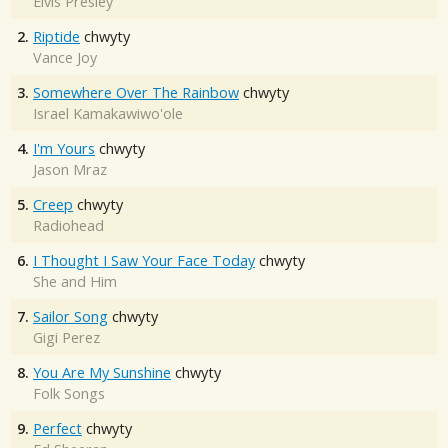
Elvis Presley
2.
Riptide
chwyty
Vance Joy
3.
Somewhere Over The Rainbow
chwyty
Israel Kamakawiwo'ole
4.
I'm Yours
chwyty
Jason Mraz
5.
Creep
chwyty
Radiohead
6.
I Thought I Saw Your Face Today
chwyty
She and Him
7.
Sailor Song
chwyty
Gigi Perez
8.
You Are My Sunshine
chwyty
Folk Songs
9.
Perfect
chwyty