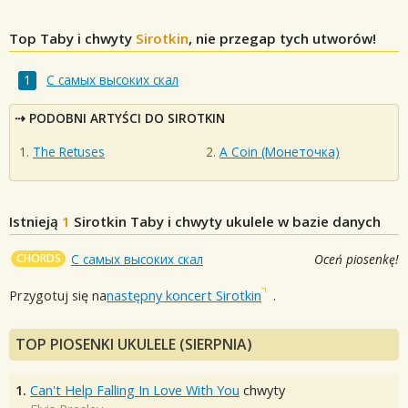
Top Taby i chwyty
Sirotkin
, nie przegap tych utworów!
С самых высоких скал
PODOBNI ARTYŚCI DO SIROTKIN
The Retuses
A Coin (Монеточка)
Istnieją
1
Sirotkin
Taby i chwyty ukulele w bazie danych
CHORDS
С самых высоких скал
Oceń piosenkę!
Przygotuj się na
następny koncert Sirotkin
.
TOP PIOSENKI UKULELE (SIERPNIA)
1.
Can't Help Falling In Love With You
chwyty