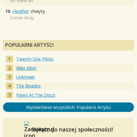
Ed Sheeran
10.
Heather
chwyty
Conan Gray
POPULARNI ARTYŚCI
Twenty One Pilots
Billie Eilish
Unknown
The Beatles
Panic! At The Disco
Wyświetlanie wszystkich: Popularni Artyści
Dołącz do naszej społeczności!