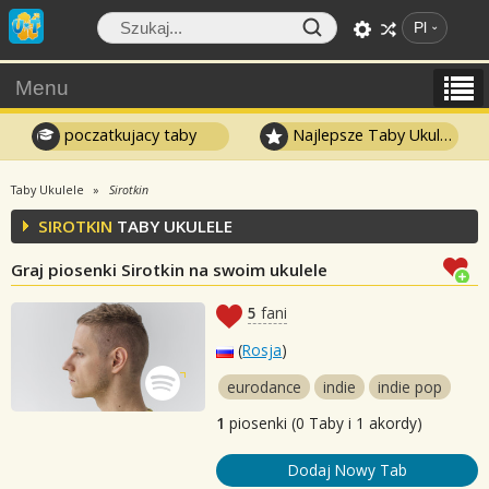
Pl
Menu
poczatkujacy taby
Najlepsze Taby Ukulele
Taby Ukulele
Sirotkin
SIROTKIN
TABY UKULELE
Graj piosenki Sirotkin na swoim ukulele
5
fani
(
Rosja
)
eurodance
indie
indie pop
1
piosenki (0 Taby i 1 akordy)
Dodaj Nowy Tab