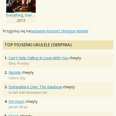
Everything, Everything
2013
Przygotuj się na
następny koncert Shotgun Jimmie
.
TOP PIOSENKI UKULELE (SIERPNIA)
1.
Can't Help Falling In Love With You
chwyty
Elvis Presley
2.
Riptide
chwyty
Vance Joy
3.
Somewhere Over The Rainbow
chwyty
Israel Kamakawiwo'ole
4.
I'm Yours
chwyty
Jason Mraz
5.
Creep
chwyty