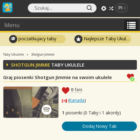
Pl
Menu
poczatkujacy taby
Najlepsze Taby Ukulele
Taby Ukulele
Shotgun Jimmie
SHOTGUN JIMMIE
TABY UKULELE
Graj piosenki Shotgun Jimmie na swoim ukulele
0
fani
(
Kanada
)
1
piosenki (0 Taby i 1 akordy)
Dodaj Nowy Tab