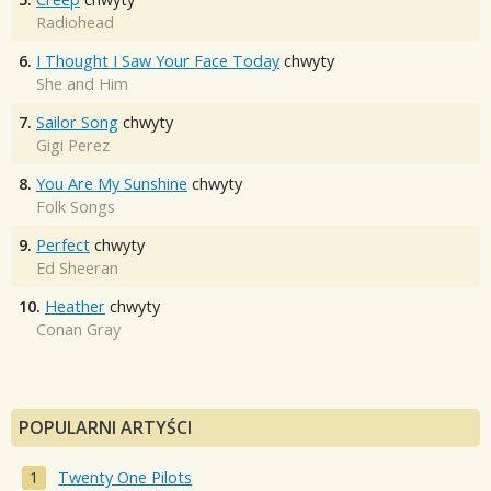
Radiohead
6.
I Thought I Saw Your Face Today
chwyty
She and Him
7.
Sailor Song
chwyty
Gigi Perez
8.
You Are My Sunshine
chwyty
Folk Songs
9.
Perfect
chwyty
Ed Sheeran
10.
Heather
chwyty
Conan Gray
POPULARNI ARTYŚCI
Twenty One Pilots