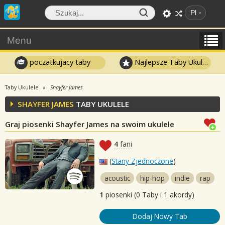
Pl
Menu
poczatkujacy taby
Najlepsze Taby Ukulele
Taby Ukulele
Shayfer James
SHAYFER JAMES
TABY UKULELE
Graj piosenki Shayfer James na swoim ukulele
4
fani
(
Stany Zjednoczone
)
acoustic
hip-hop
indie
rap
1
piosenki (0 Taby i 1 akordy)
Dodaj Nowy Tab