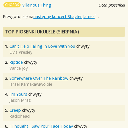
CHORDS
Villainous Thing
Oceń piosenkę!
Przygotuj się na
następny koncert Shayfer James
.
TOP PIOSENKI UKULELE (SIERPNIA)
1.
Can't Help Falling In Love With You
chwyty
Elvis Presley
2.
Riptide
chwyty
Vance Joy
3.
Somewhere Over The Rainbow
chwyty
Israel Kamakawiwo'ole
4.
I'm Yours
chwyty
Jason Mraz
5.
Creep
chwyty
Radiohead
6.
I Thought I Saw Your Face Today
chwyty