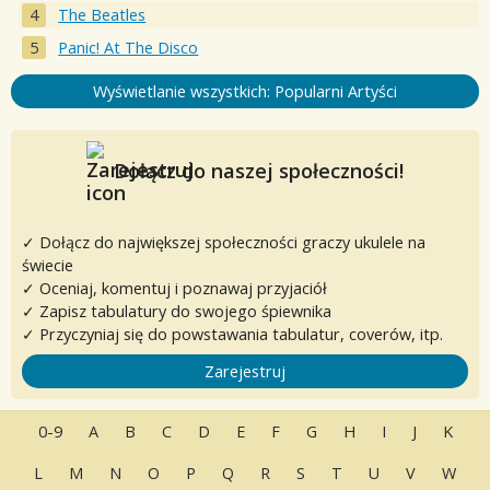
The Beatles
Panic! At The Disco
Wyświetlanie wszystkich: Popularni Artyści
Dołącz do naszej społeczności!
✓ Dołącz do największej społeczności graczy ukulele na
świecie
✓ Oceniaj, komentuj i poznawaj przyjaciół
✓ Zapisz tabulatury do swojego śpiewnika
✓ Przyczyniaj się do powstawania tabulatur, coverów, itp.
Zarejestruj
0-9
A
B
C
D
E
F
G
H
I
J
K
L
M
N
O
P
Q
R
S
T
U
V
W