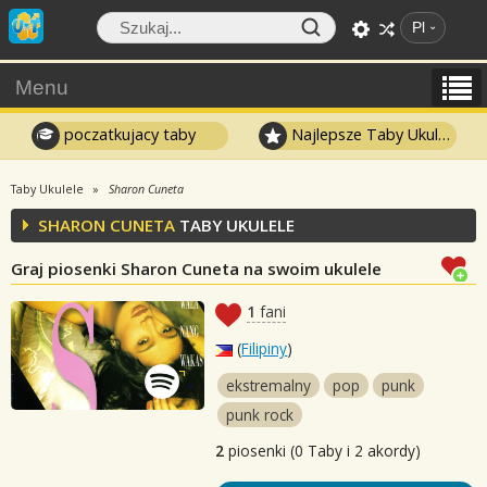
Pl
Menu
poczatkujacy taby
Najlepsze Taby Ukulele
Taby Ukulele
Sharon Cuneta
SHARON CUNETA
TABY UKULELE
Graj piosenki Sharon Cuneta na swoim ukulele
1
fani
(
Filipiny
)
ekstremalny
pop
punk
punk rock
2
piosenki (0 Taby i 2 akordy)