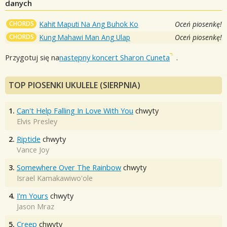
danych
CHORDS
Kahit Maputi Na Ang Buhok Ko
Oceń piosenkę!
CHORDS
Kung Mahawi Man Ang Ulap
Oceń piosenkę!
Przygotuj się na
następny koncert Sharon Cuneta
.
TOP PIOSENKI UKULELE (SIERPNIA)
1.
Can't Help Falling In Love With You
chwyty
Elvis Presley
2.
Riptide
chwyty
Vance Joy
3.
Somewhere Over The Rainbow
chwyty
Israel Kamakawiwo'ole
4.
I'm Yours
chwyty
Jason Mraz
5.
Creep
chwyty