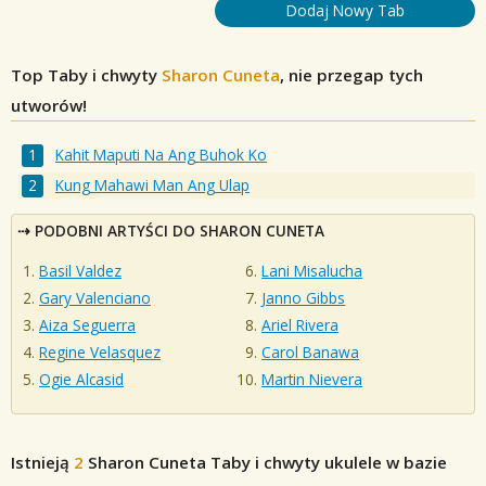
Dodaj Nowy Tab
Top Taby i chwyty
Sharon Cuneta
, nie przegap tych
utworów!
Kahit Maputi Na Ang Buhok Ko
Kung Mahawi Man Ang Ulap
PODOBNI ARTYŚCI DO SHARON CUNETA
Basil Valdez
Lani Misalucha
Gary Valenciano
Janno Gibbs
Aiza Seguerra
Ariel Rivera
Regine Velasquez
Carol Banawa
Ogie Alcasid
Martin Nievera
Istnieją
2
Sharon Cuneta
Taby i chwyty ukulele w bazie