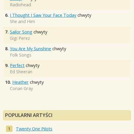
Radiohead
6.
I Thought I Saw Your Face Today
chwyty
She and Him
7.
Sailor Song
chwyty
Gigi Perez
8.
You Are My Sunshine
chwyty
Folk Songs
9.
Perfect
chwyty
Ed Sheeran
10.
Heather
chwyty
Conan Gray
POPULARNI ARTYŚCI
Twenty One Pilots