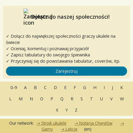
Dołącz do naszej społeczności!
✓ Dołącz do największej społeczności graczy ukulele na
świecie
✓ Oceniaj, komentuj i poznawaj przyjaciół
✓ Zapisz tabulatury do swojego śpiewnika
✓ Przyczyniaj się do powstawania tabulatur, coverów, itp.
Zarejestruj
0-9
A
B
C
D
E
F
G
H
I
J
K
L
M
N
O
P
Q
R
S
T
U
V
W
X
Y
Z
Our network:
Stroik ukulele
Notacja Chwytów
Gamy
Lekcje
(en)