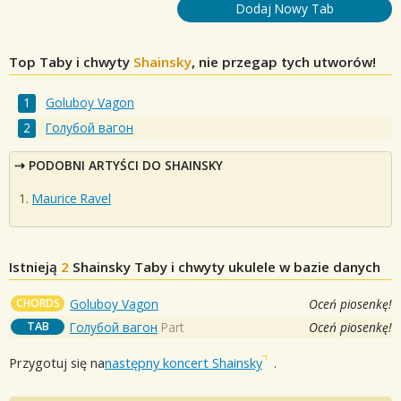
Dodaj Nowy Tab
Top Taby i chwyty
Shainsky
, nie przegap tych utworów!
Goluboy Vagon
Голубой вагон
PODOBNI ARTYŚCI DO SHAINSKY
Maurice Ravel
Istnieją
2
Shainsky
Taby i chwyty ukulele w bazie danych
CHORDS
Goluboy Vagon
Oceń piosenkę!
TAB
Голубой вагон
Part
Oceń piosenkę!
Przygotuj się na
następny koncert Shainsky
.