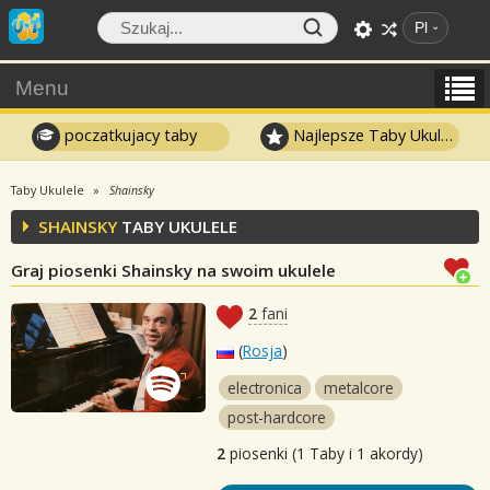
Pl
Menu
poczatkujacy taby
Najlepsze Taby Ukulele
Taby Ukulele
Shainsky
SHAINSKY
TABY UKULELE
Graj piosenki Shainsky na swoim ukulele
2
fani
(
Rosja
)
electronica
metalcore
post-hardcore
2
piosenki (1 Taby i 1 akordy)