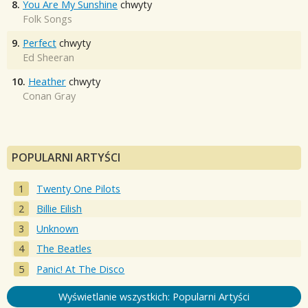
8.
You Are My Sunshine
chwyty
Folk Songs
9.
Perfect
chwyty
Ed Sheeran
10.
Heather
chwyty
Conan Gray
POPULARNI ARTYŚCI
Twenty One Pilots
Billie Eilish
Unknown
The Beatles
Panic! At The Disco
Wyświetlanie wszystkich: Popularni Artyści