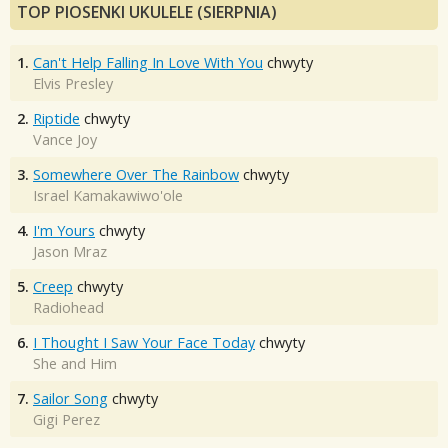
TOP PIOSENKI UKULELE (SIERPNIA)
1.
Can't Help Falling In Love With You
chwyty
Elvis Presley
2.
Riptide
chwyty
Vance Joy
3.
Somewhere Over The Rainbow
chwyty
Israel Kamakawiwo'ole
4.
I'm Yours
chwyty
Jason Mraz
5.
Creep
chwyty
Radiohead
6.
I Thought I Saw Your Face Today
chwyty
She and Him
7.
Sailor Song
chwyty
Gigi Perez