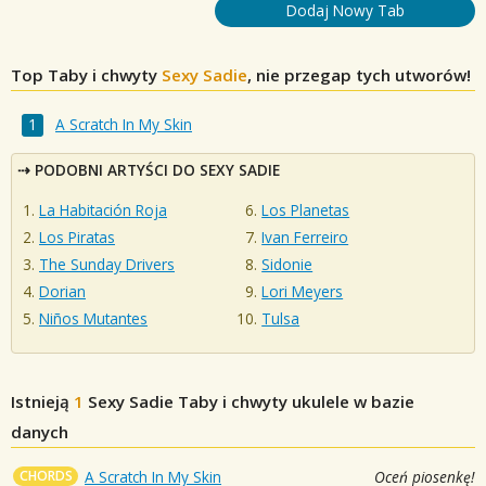
Dodaj Nowy Tab
Top Taby i chwyty
Sexy Sadie
, nie przegap tych utworów!
A Scratch In My Skin
PODOBNI ARTYŚCI DO SEXY SADIE
La Habitación Roja
Los Planetas
Los Piratas
Ivan Ferreiro
The Sunday Drivers
Sidonie
Dorian
Lori Meyers
Niños Mutantes
Tulsa
Istnieją
1
Sexy Sadie
Taby i chwyty ukulele w bazie
danych
CHORDS
A Scratch In My Skin
Oceń piosenkę!