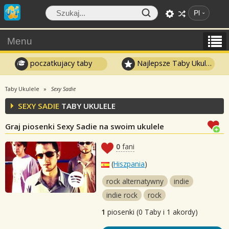
Pl
Menu
poczatkujacy taby
Najlepsze Taby Ukulele
Taby Ukulele
Sexy Sadie
SEXY SADIE
TABY UKULELE
Graj piosenki Sexy Sadie na swoim ukulele
0
fani
(
Hiszpania
)
rock alternatywny
indie
indie rock
rock
1
piosenki (0 Taby i 1 akordy)