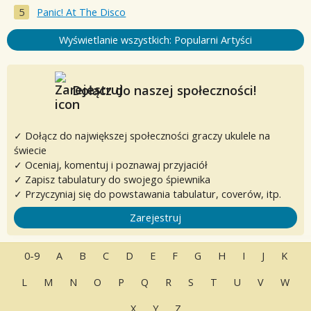
Panic! At The Disco
Wyświetlanie wszystkich: Popularni Artyści
Dołącz do naszej społeczności!
✓ Dołącz do największej społeczności graczy ukulele na
świecie
✓ Oceniaj, komentuj i poznawaj przyjaciół
✓ Zapisz tabulatury do swojego śpiewnika
✓ Przyczyniaj się do powstawania tabulatur, coverów, itp.
Zarejestruj
0-9
A
B
C
D
E
F
G
H
I
J
K
L
M
N
O
P
Q
R
S
T
U
V
W
X
Y
Z