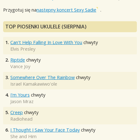
Przygotuj się na
następny koncert Sexy Sadie
.
TOP PIOSENKI UKULELE (SIERPNIA)
1.
Can't Help Falling In Love With You
chwyty
Elvis Presley
2.
Riptide
chwyty
Vance Joy
3.
Somewhere Over The Rainbow
chwyty
Israel Kamakawiwo'ole
4.
I'm Yours
chwyty
Jason Mraz
5.
Creep
chwyty
Radiohead
6.
I Thought I Saw Your Face Today
chwyty
She and Him