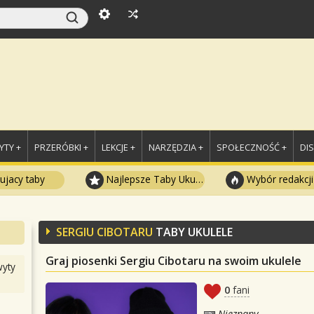
TY +
PRZERÓBKI +
LEKCJE +
NARZĘDZIA +
SPOŁECZNOŚĆ +
DI
ujacy taby
Najlepsze Taby Ukulele
Wybór redakcji
SERGIU CIBOTARU
TABY UKULELE
Graj piosenki Sergiu Cibotaru na swoim ukulele
yty
0
fani
Nieznany