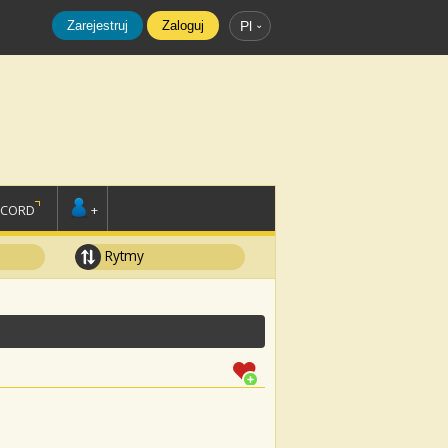
Zarejestruj
Zaloguj
Pl
SCORD
+
Rytmy