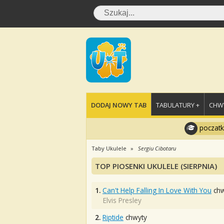
DODAJ NOWY TAB
TABULATURY +
CHWY
poczatk
Taby Ukulele
Sergiu Cibotaru
TOP PIOSENKI UKULELE (SIERPNIA)
1.
Can't Help Falling In Love With You
chw
Elvis Presley
2.
Riptide
chwyty