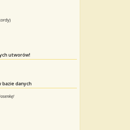
kordy)
tych utworów!
w bazie danych
iosenkę!