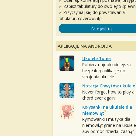
✓ Oceniaj, komentuj i poznawaj przyjac
✓ Zapisz tabulatury do swojego śpiewn
✓ Przyczyniaj się do powstawania
tabulatur, coverów, itp.
Zarejestruj
APLIKACJE NA ANDROIDA
Ukulele Tuner
Pobierz najdokładniejszą
bezpłatną aplikację do
strojenia ukulele.
Notacja Chwytów ukulele
Never forget how to play a
chord ever again!
Kołysanki na ukulele dla
niemowląt
Rymowanki i muzyka dla
niemowląt grane na ukulele
aby pomóc dziecku zasnąć :