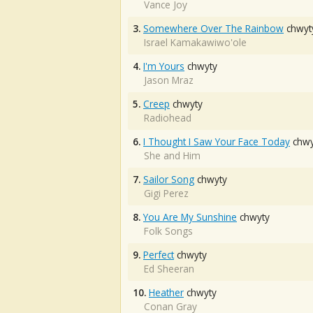
Vance Joy
3.
Somewhere Over The Rainbow
chwyt
Israel Kamakawiwo'ole
4.
I'm Yours
chwyty
Jason Mraz
5.
Creep
chwyty
Radiohead
6.
I Thought I Saw Your Face Today
chwy
She and Him
7.
Sailor Song
chwyty
Gigi Perez
8.
You Are My Sunshine
chwyty
Folk Songs
9.
Perfect
chwyty
Ed Sheeran
10.
Heather
chwyty
Conan Gray