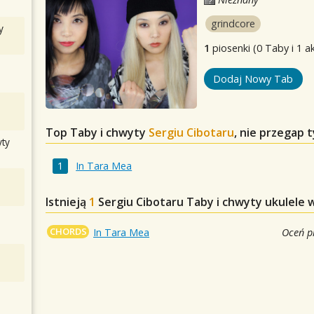
grindcore
y
1
piosenki (0 Taby i 1 a
Dodaj Nowy Tab
Top Taby i chwyty
Sergiu Cibotaru
, nie przegap 
ty
In Tara Mea
Istnieją
1
Sergiu Cibotaru
Taby i chwyty ukulele 
CHORDS
In Tara Mea
Oceń p