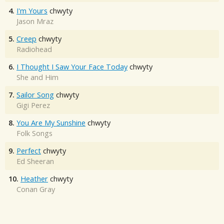
4.
I'm Yours
chwyty
Jason Mraz
5.
Creep
chwyty
Radiohead
6.
I Thought I Saw Your Face Today
chwyty
She and Him
7.
Sailor Song
chwyty
Gigi Perez
8.
You Are My Sunshine
chwyty
Folk Songs
9.
Perfect
chwyty
Ed Sheeran
10.
Heather
chwyty
Conan Gray