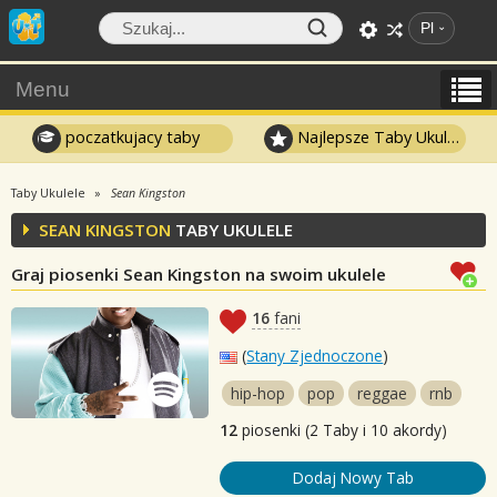
Pl
Menu
poczatkujacy taby
Najlepsze Taby Ukulele
Taby Ukulele
Sean Kingston
SEAN KINGSTON
TABY UKULELE
Graj piosenki Sean Kingston na swoim ukulele
16
fani
(
Stany Zjednoczone
)
hip-hop
pop
reggae
rnb
12
piosenki (2 Taby i 10 akordy)
Dodaj Nowy Tab