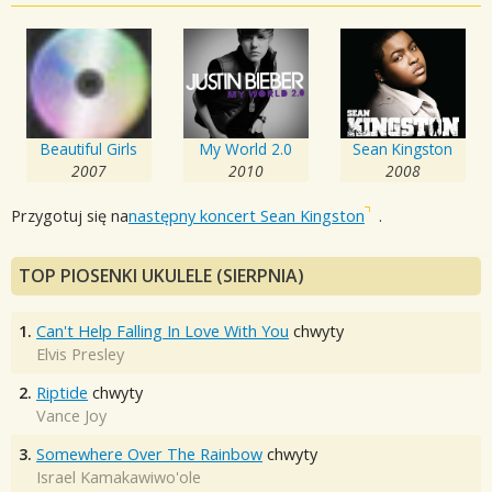
Beautiful Girls
My World 2.0
Sean Kingston
2007
2010
2008
Przygotuj się na
następny koncert Sean Kingston
.
TOP PIOSENKI UKULELE (SIERPNIA)
1.
Can't Help Falling In Love With You
chwyty
Elvis Presley
2.
Riptide
chwyty
Vance Joy
3.
Somewhere Over The Rainbow
chwyty
Israel Kamakawiwo'ole