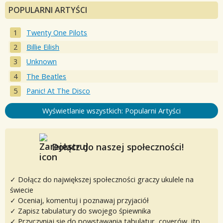
POPULARNI ARTYŚCI
Twenty One Pilots
Billie Eilish
Unknown
The Beatles
Panic! At The Disco
Wyświetlanie wszystkich: Popularni Artyści
Dołącz do naszej społeczności!
✓ Dołącz do największej społeczności graczy ukulele na
świecie
✓ Oceniaj, komentuj i poznawaj przyjaciół
✓ Zapisz tabulatury do swojego śpiewnika
✓ Przyczyniaj się do powstawania tabulatur, coverów, itp.