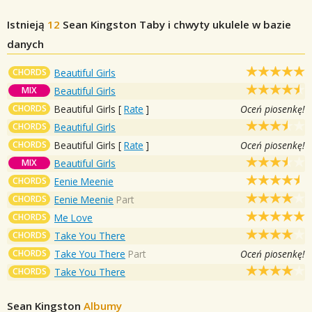
Istnieją
12
Sean Kingston
Taby i chwyty ukulele w bazie
danych
CHORDS
Beautiful Girls
MIX
Beautiful Girls
CHORDS
Beautiful Girls
[
Rate
]
Oceń piosenkę!
CHORDS
Beautiful Girls
CHORDS
Beautiful Girls
[
Rate
]
Oceń piosenkę!
MIX
Beautiful Girls
CHORDS
Eenie Meenie
CHORDS
Eenie Meenie
Part
CHORDS
Me Love
CHORDS
Take You There
CHORDS
Take You There
Part
Oceń piosenkę!
CHORDS
Take You There
Sean Kingston
Albumy