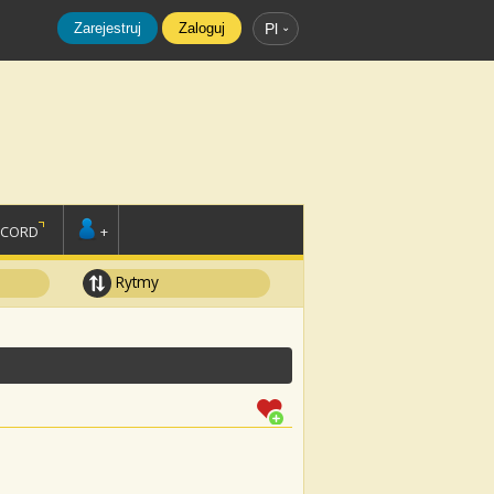
Zarejestruj
Zaloguj
Pl
SCORD
+
Rytmy