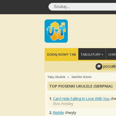
DODAJ NOWY TAB
TABULATURY +
CHWY
poczatk
Taby Ukulele
Satellite Stories
TOP PIOSENKI UKULELE (SIERPNIA)
1.
Can't Help Falling In Love With You
chw
Elvis Presley
2.
Riptide
chwyty