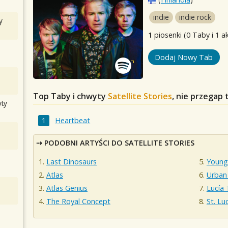
indie
indie rock
y
1
piosenki (0 Taby i 1 a
Dodaj Nowy Tab
Top Taby i chwyty
Satellite Stories
, nie przegap
ty
Heartbeat
PODOBNI ARTYŚCI DO SATELLITE STORIES
Last Dinosaurs
Young
Atlas
Urban
Atlas Genius
Lucía 
The Royal Concept
St. Lu