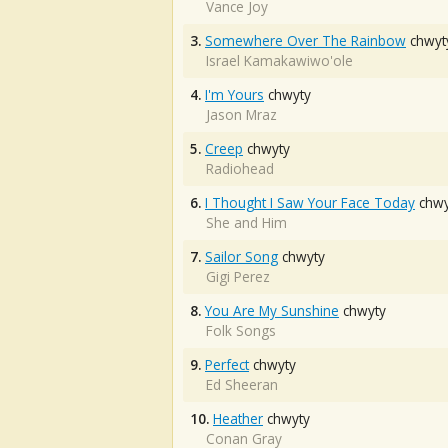
Vance Joy
3.
Somewhere Over The Rainbow
chwyt
Israel Kamakawiwo'ole
4.
I'm Yours
chwyty
Jason Mraz
5.
Creep
chwyty
Radiohead
6.
I Thought I Saw Your Face Today
chwy
She and Him
7.
Sailor Song
chwyty
Gigi Perez
8.
You Are My Sunshine
chwyty
Folk Songs
9.
Perfect
chwyty
Ed Sheeran
10.
Heather
chwyty
Conan Gray