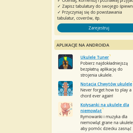
✓ Oceniaj, komentuj i poznawaj przyjac
✓ Zapisz tabulatury do swojego śpiewn
✓ Przyczyniaj się do powstawania
tabulatur, coverów, itp.
Zarejestruj
APLIKACJE NA ANDROIDA
Ukulele Tuner
Pobierz najdokładniejszą
bezpłatną aplikację do
strojenia ukulele.
Notacja Chwytów ukulele
Never forget how to play a
chord ever again!
Kołysanki na ukulele dla
niemowląt
Rymowanki i muzyka dla
niemowląt grane na ukulele
aby pomóc dziecku zasnąć :