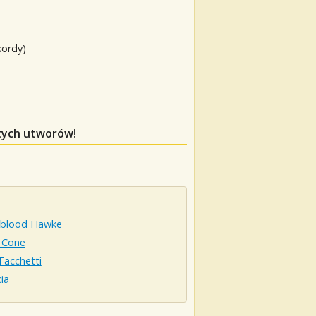
kordy)
 tych utworów!
blood Hawke
 Cone
Tacchetti
cia