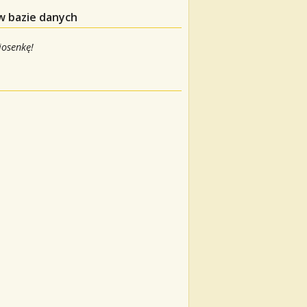
w bazie danych
iosenkę!