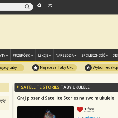
TY +
PRZERÓBKI +
LEKCJE +
NARZĘDZIA +
SPOŁECZNOŚĆ +
DI
ujacy taby
Najlepsze Taby Ukulele
Wybór redakcji
SATELLITE STORIES
TABY UKULELE
Graj piosenki Satellite Stories na swoim ukulele
yty
1
fani
(
Finlandia
)