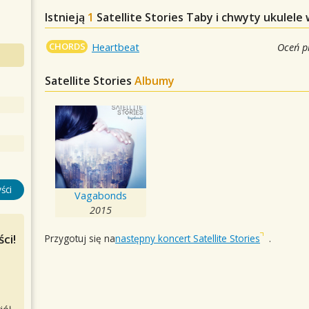
Istnieją
1
Satellite Stories
Taby i chwyty ukulele 
CHORDS
Heartbeat
Oceń p
Satellite Stories
Albumy
ści
Vagabonds
2015
ci!
Przygotuj się na
następny koncert Satellite Stories
.