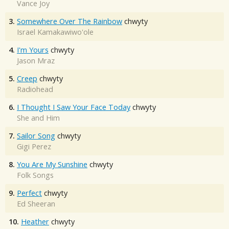
Vance Joy
3.
Somewhere Over The Rainbow
chwyty
Israel Kamakawiwo'ole
4.
I'm Yours
chwyty
Jason Mraz
5.
Creep
chwyty
Radiohead
6.
I Thought I Saw Your Face Today
chwyty
She and Him
7.
Sailor Song
chwyty
Gigi Perez
8.
You Are My Sunshine
chwyty
Folk Songs
9.
Perfect
chwyty
Ed Sheeran
10.
Heather
chwyty