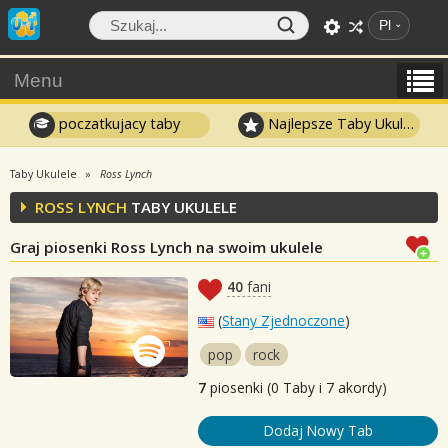
Pl
Menu
poczatkujacy taby
Najlepsze Taby Ukulele
Taby Ukulele
Ross Lynch
ROSS LYNCH
TABY UKULELE
Graj piosenki Ross Lynch na swoim ukulele
40
fani
(
Stany Zjednoczone
)
pop
rock
7
piosenki (0 Taby i 7 akordy)
Dodaj Nowy Tab