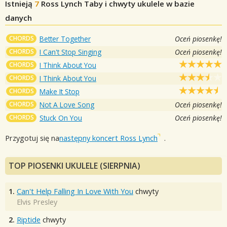
Istnieją
7
Ross Lynch
Taby i chwyty ukulele w bazie
danych
CHORDS
Better Together
Oceń piosenkę!
CHORDS
I Can't Stop Singing
Oceń piosenkę!
CHORDS
I Think About You
CHORDS
I Think About You
CHORDS
Make It Stop
CHORDS
Not A Love Song
Oceń piosenkę!
CHORDS
Stuck On You
Oceń piosenkę!
Przygotuj się na
następny koncert Ross Lynch
.
TOP PIOSENKI UKULELE (SIERPNIA)
1.
Can't Help Falling In Love With You
chwyty
Elvis Presley
2.
Riptide
chwyty