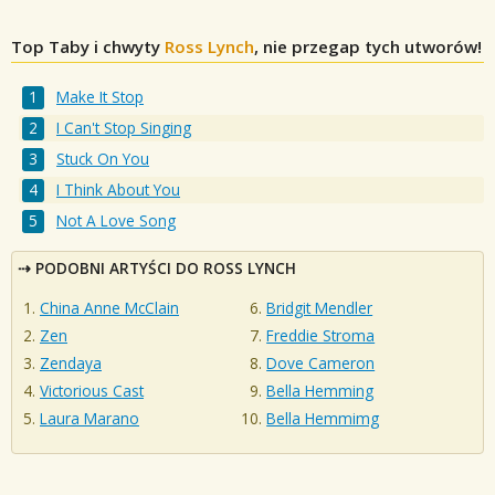
Top Taby i chwyty
Ross Lynch
, nie przegap tych utworów!
Make It Stop
I Can't Stop Singing
Stuck On You
I Think About You
Not A Love Song
PODOBNI ARTYŚCI DO ROSS LYNCH
China Anne McClain
Bridgit Mendler
Zen
Freddie Stroma
Zendaya
Dove Cameron
Victorious Cast
Bella Hemming
Laura Marano
Bella Hemmimg