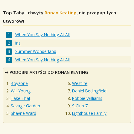
Top Taby i chwyty
Ronan Keating
, nie przegap tych
utworów!
When You Say Nothing At All
Iris
Summer Wonderland
When You Say Nothing At All
PODOBNI ARTYŚCI DO RONAN KEATING
Boyzone
Westlife
Will Young
Daniel Bedingfield
Take That
Robbie Williams
Savage Garden
S Club 7
Shayne Ward
Lighthouse Family