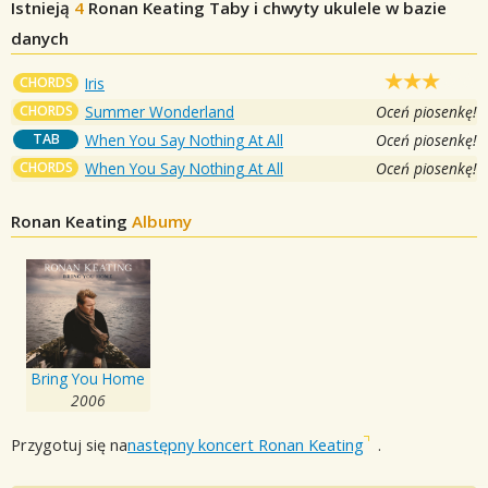
Istnieją
4
Ronan Keating
Taby i chwyty ukulele w bazie
danych
CHORDS
Iris
CHORDS
Summer Wonderland
Oceń piosenkę!
TAB
When You Say Nothing At All
Oceń piosenkę!
CHORDS
When You Say Nothing At All
Oceń piosenkę!
Ronan Keating
Albumy
Bring You Home
2006
Przygotuj się na
następny koncert Ronan Keating
.