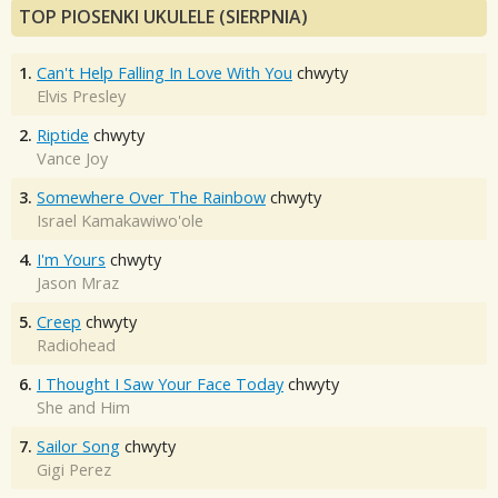
TOP PIOSENKI UKULELE (SIERPNIA)
1.
Can't Help Falling In Love With You
chwyty
Elvis Presley
2.
Riptide
chwyty
Vance Joy
3.
Somewhere Over The Rainbow
chwyty
Israel Kamakawiwo'ole
4.
I'm Yours
chwyty
Jason Mraz
5.
Creep
chwyty
Radiohead
6.
I Thought I Saw Your Face Today
chwyty
She and Him
7.
Sailor Song
chwyty
Gigi Perez