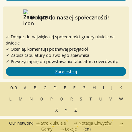
Dołącz do naszej społeczności!
✓ Dołącz do największej społeczności graczy ukulele na
świecie
✓ Oceniaj, komentuj i poznawaj przyjaciół
✓ Zapisz tabulatury do swojego śpiewnika
✓ Przyczyniaj się do powstawania tabulatur, coverów, itp.
Zarejestruj
0-9
A
B
C
D
E
F
G
H
I
J
K
L
M
N
O
P
Q
R
S
T
U
V
W
X
Y
Z
Our network:
Stroik ukulele
Notacja Chwytów
Gamy
Lekcje
(en)