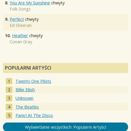
8.
You Are My Sunshine
chwyty
Folk Songs
9.
Perfect
chwyty
Ed Sheeran
10.
Heather
chwyty
Conan Gray
POPULARNI ARTYŚCI
Twenty One Pilots
Billie Eilish
Unknown
The Beatles
Panic! At The Disco
Wyświetlanie wszystkich: Popularni Artyści