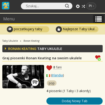
Pl
Menu
poczatkujacy taby
Najlepsze Taby Ukulele
Taby Ukulele
Ronan Keating
RONAN KEATING
TABY UKULELE
Graj piosenki Ronan Keating na swoim ukulele
8
fani
(
Irlandia
)
pop
4
piosenki (1 Taby i 3 akordy)
Dodaj Nowy Tab