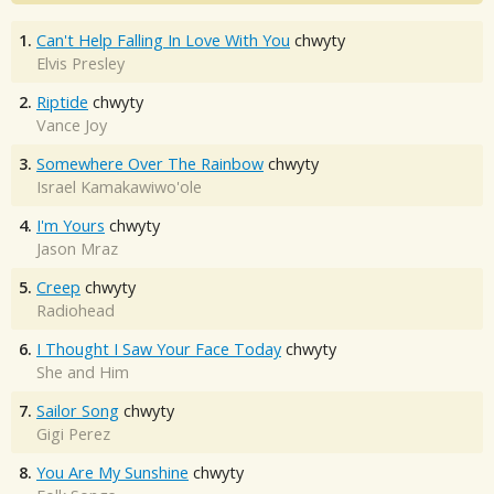
1.
Can't Help Falling In Love With You
chwyty
Elvis Presley
2.
Riptide
chwyty
Vance Joy
3.
Somewhere Over The Rainbow
chwyty
Israel Kamakawiwo'ole
4.
I'm Yours
chwyty
Jason Mraz
5.
Creep
chwyty
Radiohead
6.
I Thought I Saw Your Face Today
chwyty
She and Him
7.
Sailor Song
chwyty
Gigi Perez
8.
You Are My Sunshine
chwyty