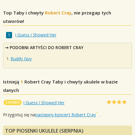
Top Taby i chwyty
Robert Cray
, nie przegap tych
utworów!
I Guess I Showed Her
PODOBNI ARTYŚCI DO ROBERT CRAY
Buddy Guy
Istnieją
1
Robert Cray
Taby i chwyty ukulele w bazie
danych
CHORDS
I Guess I Showed Her
Przygotuj się na
następny koncert Robert Cray
.
TOP PIOSENKI UKULELE (SIERPNIA)