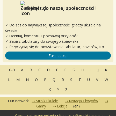
Dołącz do naszej społeczności!
✓ Dołącz do największej społeczności graczy ukulele na
świecie
✓ Oceniaj, komentuj i poznawaj przyjaciół
✓ Zapisz tabulatury do swojego śpiewnika
✓ Przyczyniaj się do powstawania tabulatur, coverów, itp.
Zarejestruj
0-9
A
B
C
D
E
F
G
H
I
J
K
L
M
N
O
P
Q
R
S
T
U
V
W
X
Y
Z
Our network:
Stroik ukulele
Notacja Chwytów
Gamy
Lekcje
(en)
•
•
•
Często zadawane pytania
Kontakt
Warunki korzystania