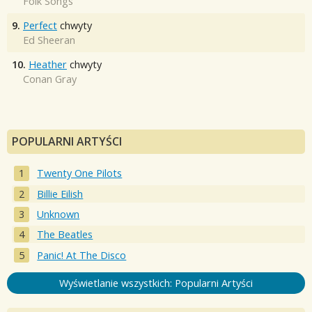
Folk Songs
9.
Perfect
chwyty
Ed Sheeran
10.
Heather
chwyty
Conan Gray
POPULARNI ARTYŚCI
Twenty One Pilots
Billie Eilish
Unknown
The Beatles
Panic! At The Disco
Wyświetlanie wszystkich: Popularni Artyści