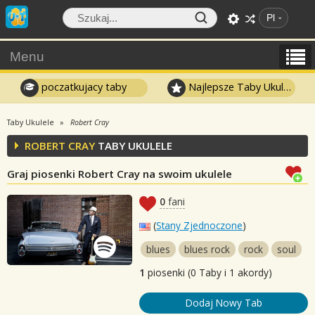
Pl
Menu
poczatkujacy taby
Najlepsze Taby Ukulele
Taby Ukulele
Robert Cray
ROBERT CRAY
TABY UKULELE
Graj piosenki Robert Cray na swoim ukulele
0
fani
(
Stany Zjednoczone
)
blues
blues rock
rock
soul
1
piosenki (0 Taby i 1 akordy)
Dodaj Nowy Tab