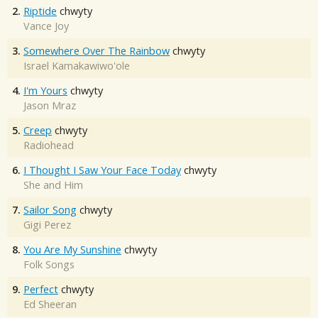
2.
Riptide
chwyty
Vance Joy
3.
Somewhere Over The Rainbow
chwyty
Israel Kamakawiwo'ole
4.
I'm Yours
chwyty
Jason Mraz
5.
Creep
chwyty
Radiohead
6.
I Thought I Saw Your Face Today
chwyty
She and Him
7.
Sailor Song
chwyty
Gigi Perez
8.
You Are My Sunshine
chwyty
Folk Songs
9.
Perfect
chwyty
Ed Sheeran