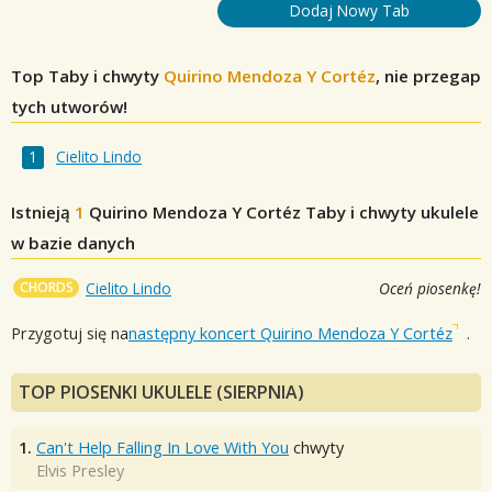
Dodaj Nowy Tab
Top Taby i chwyty
Quirino Mendoza Y Cortéz
, nie przegap
tych utworów!
Cielito Lindo
Istnieją
1
Quirino Mendoza Y Cortéz
Taby i chwyty ukulele
w bazie danych
CHORDS
Cielito Lindo
Oceń piosenkę!
Przygotuj się na
następny koncert Quirino Mendoza Y Cortéz
.
TOP PIOSENKI UKULELE (SIERPNIA)
1.
Can't Help Falling In Love With You
chwyty
Elvis Presley