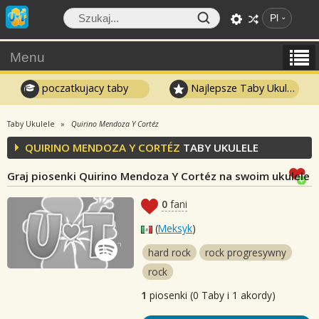
Pl
Menu
poczatkujacy taby
Najlepsze Taby Ukulele
Taby Ukulele
Quirino Mendoza Y Cortéz
QUIRINO MENDOZA Y CORTÉZ
TABY UKULELE
Graj piosenki Quirino Mendoza Y Cortéz na swoim ukulele
0
fani
(
Meksyk
)
hard rock
rock progresywny
rock
1
piosenki (0 Taby i 1 akordy)