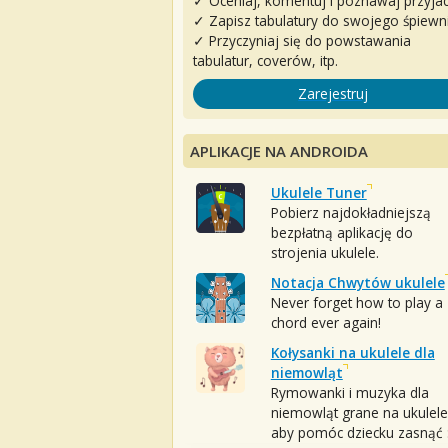
✓ Oceniaj, komentuj i poznawaj przyjac
✓ Zapisz tabulatury do swojego śpiewn
✓ Przyczyniaj się do powstawania
tabulatur, coverów, itp.
Zarejestruj
APLIKACJE NA ANDROIDA
Ukulele Tuner
Pobierz najdokładniejszą
bezpłatną aplikację do
strojenia ukulele.
Notacja Chwytów ukulele
Never forget how to play a
chord ever again!
Kołysanki na ukulele dla
niemowląt
Rymowanki i muzyka dla
niemowląt grane na ukulele
aby pomóc dziecku zasnąć :