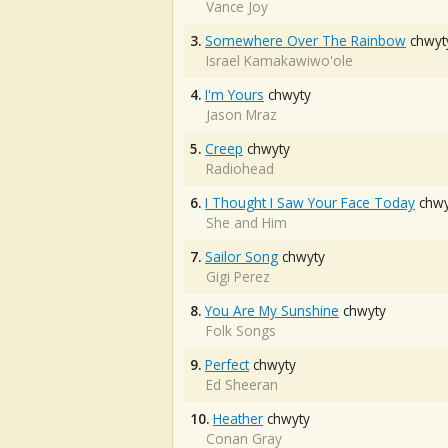
Vance Joy
3.
Somewhere Over The Rainbow
chwyt
Israel Kamakawiwo'ole
4.
I'm Yours
chwyty
Jason Mraz
5.
Creep
chwyty
Radiohead
6.
I Thought I Saw Your Face Today
chwy
She and Him
7.
Sailor Song
chwyty
Gigi Perez
8.
You Are My Sunshine
chwyty
Folk Songs
9.
Perfect
chwyty
Ed Sheeran
10.
Heather
chwyty
Conan Gray