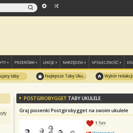
TY +
PRZERÓBKI +
LEKCJE +
NARZĘDZIA +
SPOŁECZNOŚĆ +
DI
ujacy taby
Najlepsze Taby Ukulele
Wybór redakcji
POSTGIROBYGGET
TABY UKULELE
Graj piosenki Postgirobygget na swoim ukulele
yty
1
fani
(
Norwegia
)