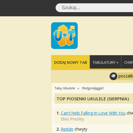
DODAJ NOWY TAB
TABULATURY +
CHWY
poczatk
Taby Ukulele
Postgirobygget
TOP PIOSENKI UKULELE (SIERPNIA)
1.
Can't Help Falling In Love With You
chw
Elvis Presley
2.
Riptide
chwyty