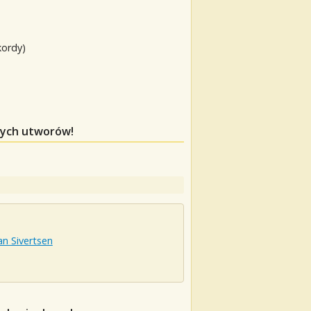
kordy)
 tych utworów!
n Sivertsen