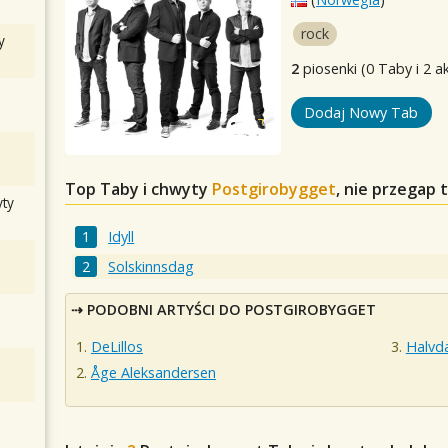
rock
y
2
piosenki (0 Taby i 2 a
Dodaj Nowy Tab
Top Taby i chwyty
Postgirobygget
, nie przegap
ty
Idyll
Solskinnsdag
PODOBNI ARTYŚCI DO POSTGIROBYGGET
DeLillos
Halvda
Åge Aleksandersen