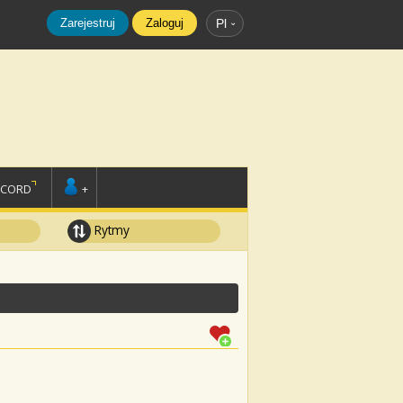
Zarejestruj
Zaloguj
Pl
SCORD
+
Rytmy