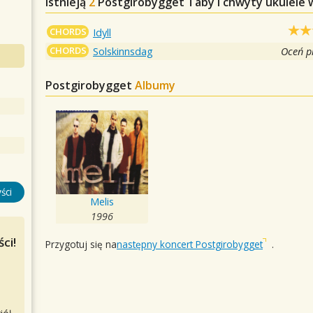
Istnieją
2
Postgirobygget
Taby i chwyty ukulele 
CHORDS
Idyll
CHORDS
Solskinnsdag
Oceń p
Postgirobygget
Albumy
ści
Melis
1996
ci!
Przygotuj się na
następny koncert Postgirobygget
.