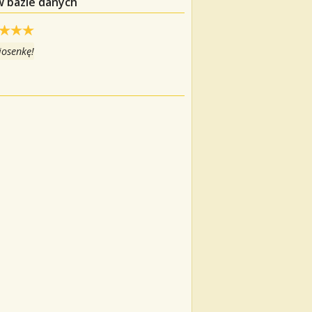
w bazie danych
iosenkę!