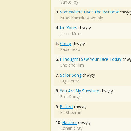
Vance Joy
3.
Somewhere Over The Rainbow
chwyt
Israel Kamakawiwo'ole
4.
I'm Yours
chwyty
Jason Mraz
5.
Creep
chwyty
Radiohead
6.
I Thought I Saw Your Face Today
chwy
She and Him
7.
Sailor Song
chwyty
Gigi Perez
8.
You Are My Sunshine
chwyty
Folk Songs
9.
Perfect
chwyty
Ed Sheeran
10.
Heather
chwyty
Conan Gray