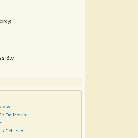
kordy)
worów!
staos
eño De Morfeo
o
to Del Loco