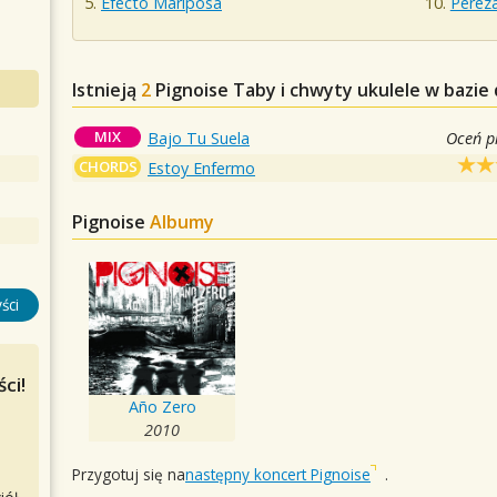
Efecto Mariposa
Perez
Istnieją
2
Pignoise
Taby i chwyty ukulele w bazie
MIX
Bajo Tu Suela
Oceń p
CHORDS
Estoy Enfermo
Pignoise
Albumy
ści
ci!
Año Zero
2010
Przygotuj się na
następny koncert Pignoise
.