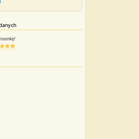
a
 danych
iosenkę!