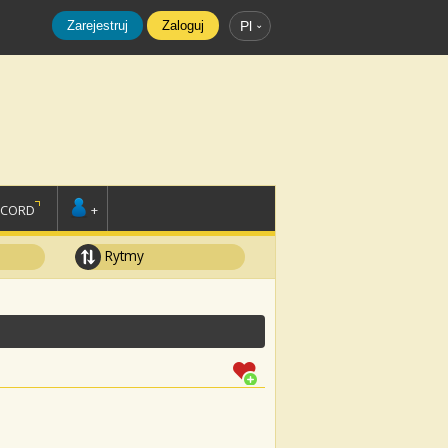
Zarejestruj
Zaloguj
Pl
SCORD
+
Rytmy