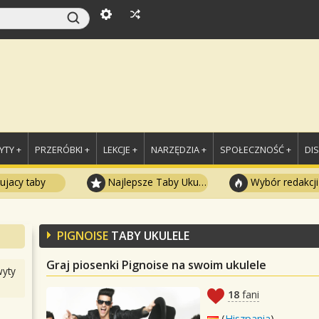
TY +
PRZERÓBKI +
LEKCJE +
NARZĘDZIA +
SPOŁECZNOŚĆ +
DI
ujacy taby
Najlepsze Taby Ukulele
Wybór redakcji
PIGNOISE
TABY UKULELE
Graj piosenki Pignoise na swoim ukulele
yty
18
fani
(
Hiszpania
)