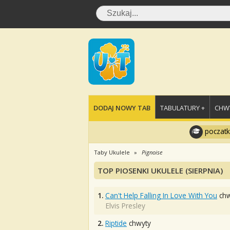
DODAJ NOWY TAB
TABULATURY +
CHWY
poczatk
Taby Ukulele
Pignoise
TOP PIOSENKI UKULELE (SIERPNIA)
1.
Can't Help Falling In Love With You
chw
Elvis Presley
2.
Riptide
chwyty