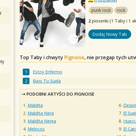
punk rock
rock
y
2
piosenki (1 Taby i 1 a
Dodaj Nowy Tab
Top Taby i chwyty
Pignoise
, nie przegap tych ut
ty
Estoy Enfermo
Bajo Tu Suela
PODOBNI ARTYŚCI DO PIGNOISE
Maldita
Despi
Maldita Nera
El Su
Maldita Nerea
Huecc
Melocos
El Can