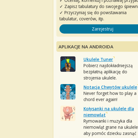
✓ Oceniaj, komentuj i poznawaj przyjac
✓ Zapisz tabulatury do swojego śpiewn
✓ Przyczyniaj się do powstawania
tabulatur, coverów, itp.
Zarejestruj
APLIKACJE NA ANDROIDA
Ukulele Tuner
Pobierz najdokładniejszą
bezpłatną aplikację do
strojenia ukulele.
Notacja Chwytów ukulele
Never forget how to play a
chord ever again!
Kołysanki na ukulele dla
niemowląt
Rymowanki i muzyka dla
niemowląt grane na ukulele
aby pomóc dziecku zasnąć :